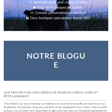
🐾 Nourriture santé pour chiens et chats
🍁 Produits et marques du Québec
👩‍⚕️ Conseils personnalisés en boutique
🏪 Deux boutiques spécialisées depuis 2007
NOTRE BLOGU
E
QUE TROUVE-T-ON CHEZ HEIDI & CIE POUR LES CHIENS, CHATS ET
PETITS ANIMAUX?
Chez Heidi & cie, vous trouverez une sélection de nourriture naturelle, de nourriture crue,
de gâteries, d’accessoires, de jouets interactifs et de suppléments pour chiens, chats et petits
animaux. Nos produits sont disponibles en ligne ainsi que dans nos boutiques spécialisées de