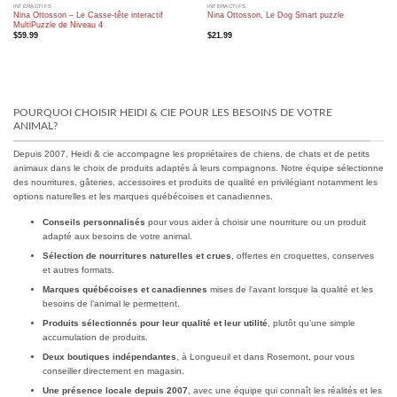
INTERACTIFS
INTERACTIFS
Nina Ottosson – Le Casse-tête interactif
Nina Ottosson, Le Dog Smart puzzle
MultiPuzzle de Niveau 4
$
21.99
$
59.99
POURQUOI CHOISIR HEIDI & CIE POUR LES BESOINS DE VOTRE
ANIMAL?
Depuis 2007, Heidi & cie accompagne les propriétaires de chiens, de chats et de petits
animaux dans le choix de produits adaptés à leurs compagnons. Notre équipe sélectionne
des nourritures, gâteries, accessoires et produits de qualité en privilégiant notamment les
options naturelles et les marques québécoises et canadiennes.
Conseils personnalisés
pour vous aider à choisir une nourriture ou un produit
adapté aux besoins de votre animal.
Sélection de nourritures naturelles et crues
, offertes en croquettes, conserves
et autres formats.
Marques québécoises et canadiennes
mises de l’avant lorsque la qualité et les
besoins de l’animal le permettent.
Produits sélectionnés pour leur qualité et leur utilité
, plutôt qu’une simple
accumulation de produits.
Deux boutiques indépendantes
, à Longueuil et dans Rosemont, pour vous
conseiller directement en magasin.
Une présence locale depuis 2007
, avec une équipe qui connaît les réalités et les