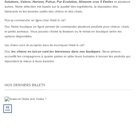
Solutions, Valens, Horizon, Pulsar, Pur Evolution, Aliments crus 5 Étoiles
et plusieurs
autres. Notre sélection est basée sur la qualité des ingrédients, la réputation des
fabricants et les besoins variés des chiens et des chats.
Puis-je commander en ligne chez Heidi & cie?
Oui. Notre boutique en ligne permet de commander plusieurs produits pour chiens, chats
et petits animaux. Vous pouvez choisir la livraison ou le retrait en boutique selon les
options disponibles.
Les chiens sont-ils acceptés dans les boutiques Heidi & cie?
Oui,
les chiens en laisse sont les bienvenus dans nos boutiques
. Nous aimons
accueillir les compagnons à quatre pattes et aider leurs humains à trouver les produits qui
répondent le mieux à leurs besoins.
NOS DERNIERS BILLETS
06
Août