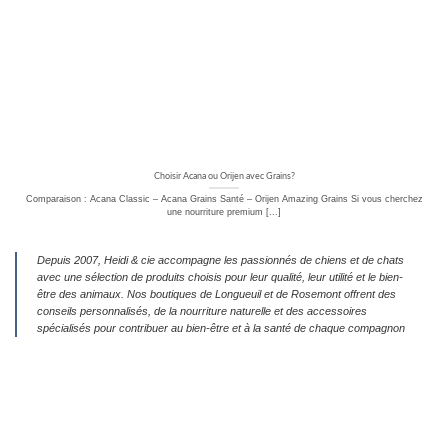
Choisir Acana ou Orijen avec Grains?
Comparaison : Acana Classic – Acana Grains Santé – Orijen Amazing Grains Si vous cherchez
une nourriture premium [...]
Depuis 2007, Heidi & cie accompagne les passionnés de chiens et de chats
avec une sélection de produits choisis pour leur qualité, leur utilité et le bien-
être des animaux. Nos boutiques de Longueuil et de Rosemont offrent des
conseils personnalisés, de la nourriture naturelle et des accessoires
spécialisés pour contribuer au bien-être et à la santé de chaque compagnon