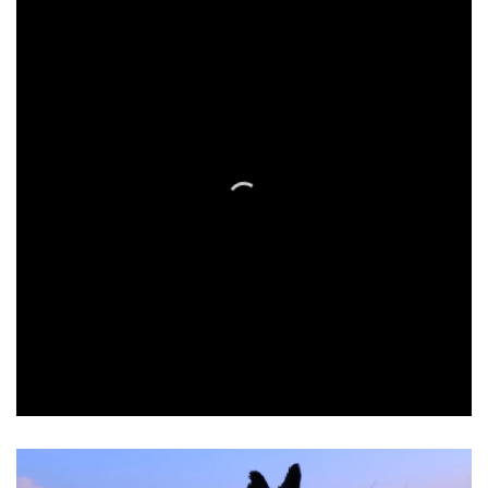
Bienvenue chez
Heidi & Cie !
ANIMALERIE
SPÉCIALISÉE POUR
CHIENS & CHATS
MONTRÉAL & LONGUEUIL • PRODUITS SANTÉ SÉLECTIONNÉS
Découvrez notre sélection pour le plaisir de votre fidèle
compagnon
CHATS
CHIENS
PETITS ANIMAUX
ZONE QUÉBEC