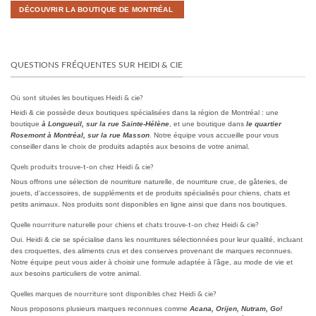
DÉCOUVRIR LA BOUTIQUE DE MONTRÉAL
QUESTIONS FRÉQUENTES SUR HEIDI & CIE
Où sont situées les boutiques Heidi & cie?
Heidi & cie possède deux boutiques spécialisées dans la région de Montréal : une
boutique
à Longueuil, sur la rue Sainte-Hélène
, et une boutique dans
le quartier
Rosemont à Montréal, sur la rue Masson
. Notre équipe vous accueille pour vous
conseiller dans le choix de produits adaptés aux besoins de votre animal.
Quels produits trouve-t-on chez Heidi & cie?
Nous offrons une sélection de nourriture naturelle, de nourriture crue, de gâteries, de
jouets, d’accessoires, de suppléments et de produits spécialisés pour chiens, chats et
petits animaux. Nos produits sont disponibles en ligne ainsi que dans nos boutiques.
Quelle nourriture naturelle pour chiens et chats trouve-t-on chez Heidi & cie?
Oui. Heidi & cie se spécialise dans les nourritures sélectionnées pour leur qualité, incluant
des croquettes, des aliments crus et des conserves provenant de marques reconnues.
Notre équipe peut vous aider à choisir une formule adaptée à l’âge, au mode de vie et
aux besoins particuliers de votre animal.
Quelles marques de nourriture sont disponibles chez Heidi & cie?
Nous proposons plusieurs marques reconnues comme
Acana, Orijen, Nutram, Go!