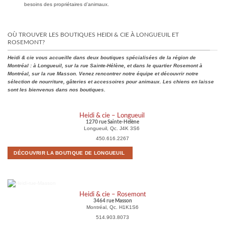
besoins des propriétaires d’animaux.
OÙ TROUVER LES BOUTIQUES HEIDI & CIE À LONGUEUIL ET
ROSEMONT?
Heidi & cie vous accueille dans deux boutiques spécialisées de la région de
Montréal : à Longueuil, sur la rue Sainte-Hélène, et dans le quartier Rosemont à
Montréal, sur la rue Masson. Venez rencontrer notre équipe et découvrir notre
sélection de nourriture, gâteries et accessoires pour animaux. Les chiens en laisse
sont les bienvenus dans nos boutiques.
Heidi & cie – Longueuil
1270 rue Sainte-Hélène
Longueuil, Qc. J4K 3S6
450.616.2267
DÉCOUVRIR LA BOUTIQUE DE LONGUEUIL
Heidi & cie – Rosemont
3464 rue Masson
Montréal, Qc. H1K1S6
514.903.8073