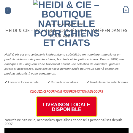
Skip
to
0
content
Avec passion depuis 2007!
HEIDI & CIE - BOUTIQUES QUÉBÉCOISES INDÉPENDANTES
POUR ANIMAUX
Heidi & cie est une animalerie indépendante spécialisée en nourriture naturelle et en
produits sélectionnés pour les chiens, les chats et les petits animaux. Depuis 2007, nos
boutiques de Longueuil et de Rosemont offrent une sélection de nourriture, gâteries,
jouets et accessoires, avec des conseils personnalisés pour vous aider à choisir les
produits adaptés à votre compagnon.
✔ Livraison locale rapide ✔ Conseils spécialisés ✔ Produits santé sélectionnés
CLIQUEZ ICI POUR VOIR NOS PROMOTIONS EN COURS
LIVRAISON LOCALE
DISPONIBLE
Nourriture naturelle, accessoires spécialisés et conseils personnalisés depuis
2007.