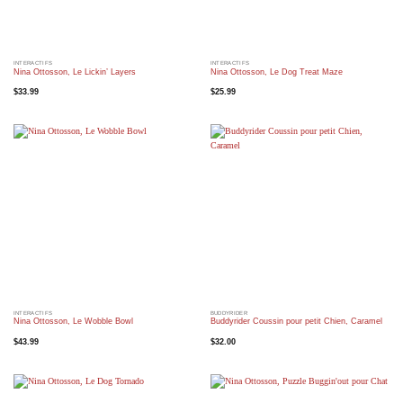
INTERACTIFS
INTERACTIFS
Nina Ottosson, Le Lickin’ Layers
Nina Ottosson, Le Dog Treat Maze
$
33.99
$
25.99
INTERACTIFS
BUDDYRIDER
Nina Ottosson, Le Wobble Bowl
Buddyrider Coussin pour petit Chien, Caramel
$
43.99
$
32.00