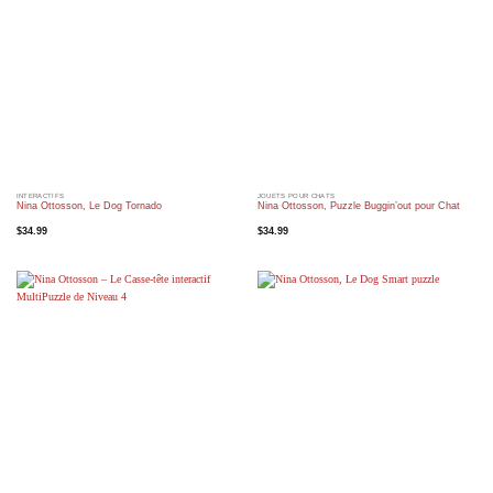
INTERACTIFS
JOUETS POUR CHATS
Nina Ottosson, Le Dog Tornado
Nina Ottosson, Puzzle Buggin’out pour Chat
$
34.99
$
34.99