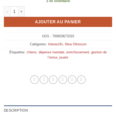
2 en inventaire
quantité de Nina Ottosson, Le Dog Smart puzzle
AJOUTER AU PANIER
UGS :
700603673310
Catégories:
Interactifs
,
Nina Ottosson
Étiquettes:
chiens
,
dépense mentale
,
enrichissement
,
gestion de
l’ennui
,
jouets
DESCRIPTION