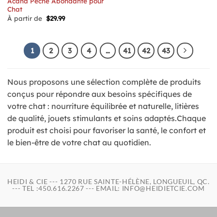
Acana Pêche Abondante pour
Chat
À partir de
$
29.99
1
2
3
4
…
41
42
43
Nous proposons une sélection complète de produits
conçus pour répondre aux besoins spécifiques de
votre chat : nourriture équilibrée et naturelle, litières
de qualité, jouets stimulants et soins adaptés.Chaque
produit est choisi pour favoriser la santé, le confort et
le bien-être de votre chat au quotidien.
HEIDI & CIE --- 1270 RUE SAINTE-HÉLÈNE, LONGUEUIL, QC.
--- TEL :450.616.2267 --- EMAIL: INFO@HEIDIETCIE.COM