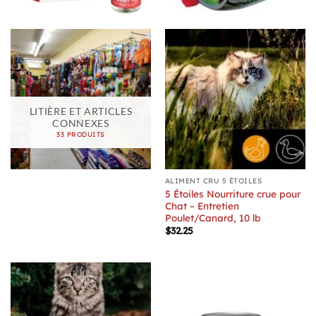
LITIÈRE ET ARTICLES
CONNEXES
33 PRODUITS
ALIMENT CRU 5 ÉTOILES
5 Étoiles Nourriture crue pour
Chat – Entretien
Poulet/Canard, 10 lb
$
32.25