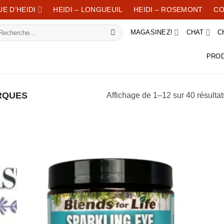
E D’HEIDI
HEIDI – LONGUEUIL
HEIDI – ROSEMONT
CO
chercher :
MAGASINEZ!
CHAT
C
PROD
QUES
Affichage de 1–12 sur 40 résultat