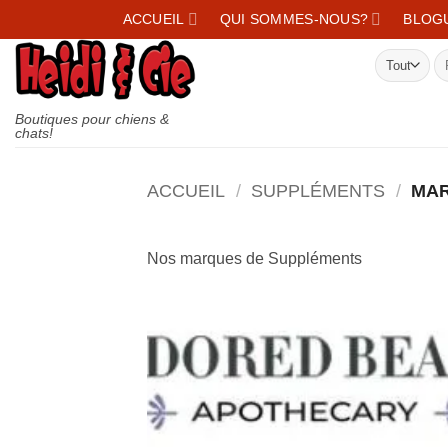
Skip
ACCUEIL
QUI SOMMES-NOUS?
BLOGU
to
Re
content
Boutiques pour chiens &
chats!
ACCUEIL
/
SUPPLÉMENTS
/
MAR
Nos marques de Suppléments