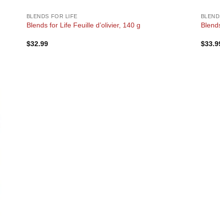
BLENDS FOR LIFE
BLEND
Blends for Life Feuille d’olivier, 140 g
Blends
$
32.99
$
33.9