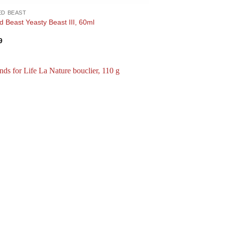
D BEAST
 Beast Yeasty Beast III, 60ml
9