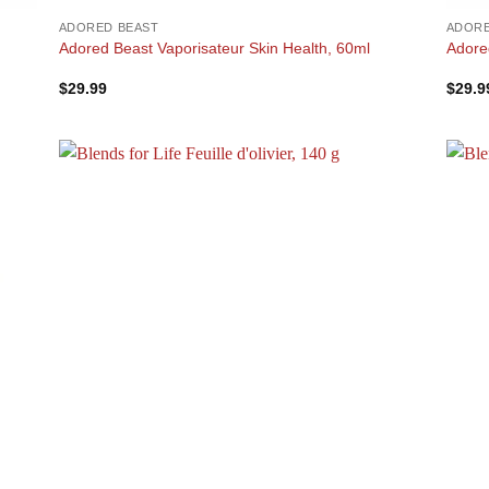
ADORED BEAST
ADORE
Adored Beast Vaporisateur Skin Health, 60ml
Adored
$
29.99
$
29.9
+
+