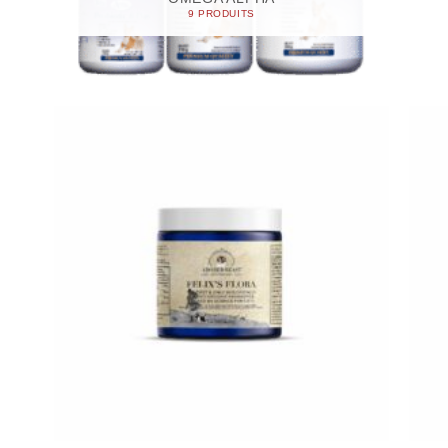
9 PRODUITS
+
+