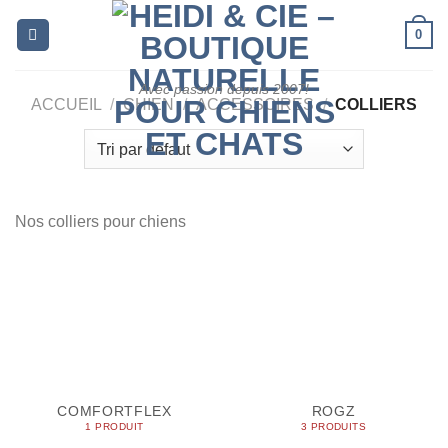
Skip
0
to
content
Avec passion depuis 2007!
ACCUEIL
/
CHIEN
/
ACCESSOIRES
/
COLLIERS
Nos colliers pour chiens
COMFORTFLEX
ROGZ
1 PRODUIT
3 PRODUITS