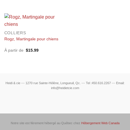
COLLIERS
Rogz, Martingale pour chiens
À partir de
$
15.99
Heidi & cie --- 1270 rue Sainte-Hélène, Longueuil, Qc. --- Tel :450.616.2267 --- Email:
info@heidietcie.com
Notre site est fièrement hébergé au Québec chez
Hébergement Web Canada