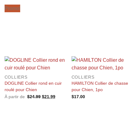
Promo!
COLLIERS
COLLIERS
DOGLINE Collier rond en cuir
HAMILTON Collier de chasse
roulé pour Chien
pour Chien, 1po
Le
Le
À partir de
$
24.99
$
21.99
$
17.00
prix
prix
initial
actuel
était :
est :
$24.99.
$21.99.