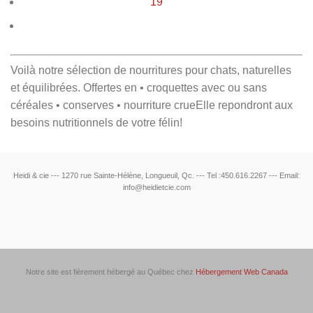
19
Voilà notre sélection de nourritures pour chats, naturelles
et équilibrées. Offertes en • croquettes avec ou sans
céréales • conserves • nourriture crueElle repondront aux
besoins nutritionnels de votre félin!
Heidi & cie --- 1270 rue Sainte-Hélène, Longueuil, Qc. --- Tel :450.616.2267 --- Email:
info@heidietcie.com
Notre site est fièrement hébergé au Québec chez
Hébergement Web Canada