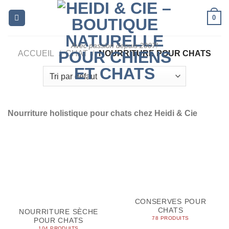
Skip
0
to
content
Avec passion depuis 2007!
ACCUEIL
/
CHAT
/
NOURRITURE POUR CHATS
Nourriture holistique pour chats chez Heidi & Cie
CONSERVES POUR
CHATS
NOURRITURE SÈCHE
78 PRODUITS
POUR CHATS
104 PRODUITS