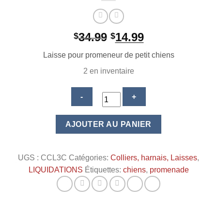
Le
Le
34.99
14.99
$
$
prix
prix
Laisse pour promeneur de petit chiens
initial
actuel
était :
est :
2 en inventaire
$34.99.
$14.99.
quantité
AJOUTER AU PANIER
de
Créations
CANOU
UGS :
CCL3C
Catégories:
Colliers, harnais, Laisses
,
Laisse
LIQUIDATIONS
Étiquettes:
chiens
,
promenade
avec
3
colliers
indépendants