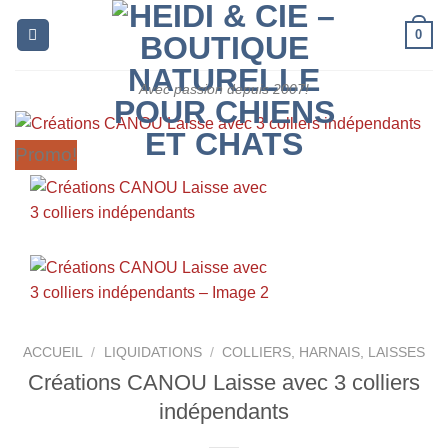
Skip
0
to
content
Avec passion depuis 2007!
Promo!
ACCUEIL
/
LIQUIDATIONS
/
COLLIERS, HARNAIS, LAISSES
Créations CANOU Laisse avec 3 colliers
indépendants