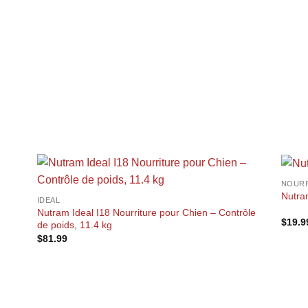
+
NOURR
Nutra
+
IDEAL
Nutram Ideal I18 Nourriture pour Chien – Contrôle
$
19.9
de poids, 11.4 kg
$
81.99