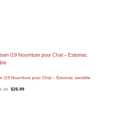
m I19 Nourriture pour Chat – Estomac sensible
tir de
$
26.99