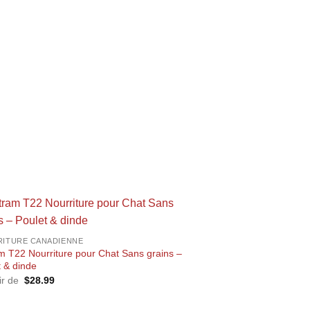
ITURE CANADIENNE
m T22 Nourriture pour Chat Sans grains –
t & dinde
tir de
$
28.99