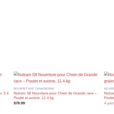
+
+
NOURRITURE CANADIENNE
NOURR
r, 5.4
Nutram S8 Nourriture pour Chien de Grande race –
Nutra
Poulet et avoine, 11.4 kg
Poule
$
78.99
À par