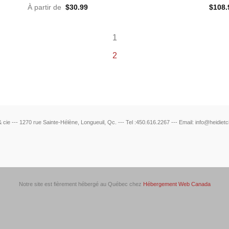
À partir de
$
30.99
$
108.
1
2
& cie --- 1270 rue Sainte-Hélène, Longueuil, Qc. --- Tel :450.616.2267 --- Email: info@heidiet
Notre site est fièrement hébergé au Québec chez
Hébergement Web Canada