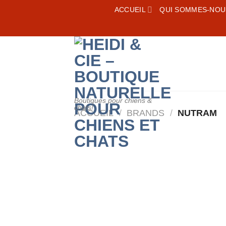
Skip
ACCUEIL
QUI SOMMES-NOU
to
content
Boutiques pour chiens &
chats!
ACCUEIL
/
BRANDS
/
NUTRAM