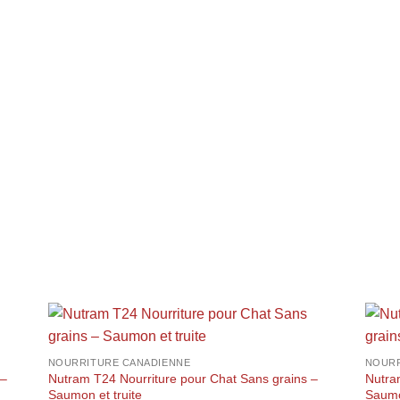
+
+
NOURRITURE CANADIENNE
NOURR
 –
Nutram T24 Nourriture pour Chat Sans grains –
Nutra
Saumon et truite
Saumo