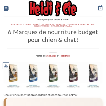
Skip
to
0
content
Boutiques pour chiens & chats!
ALIMENTATION
,
CHATS
,
CHIENS
,
ÉCONOMIQUE
,
FROMM
,
HEIDI & CIE
,
LIFETIME
,
NOURRITURE CRUE
,
NOURRITURE SÈCHE
,
PULSAR
,
SANTÉ
,
TAIGA
6 Marques de nourriture budget
pour chien & chat!
POSTED ON
27/03/2023
BY
HEIDIETCIE
27
Mar
Choisir une alimentation abordable et santé pour son animal!