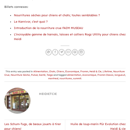
Billets connexes:
Nourritures sèches pour chiens et chats; toutes semblables ?
Le Karnivor, c’est quoi ?
Introduction de la nourriture crue FAIM MUSEAU
L’incroyable gamme de harnais, laisses et colliers Rogz Utility pour chiens chez
Heidi
This entry was posted in
Alimentation
,
Chats
,
Chiens
,
Économique
,
Fromm
,
Heidi & Cie
,
Lifetime
,
Nourriture
Crue
,
Nourriture Sèche
,
Pulsar
,
Santé
,
Taiga
and tagged
alimentation
,
économique
,
Fromm Classic
,
longueuil
,
montreal
,
nourritures
,
summit
.
HEIDIETCIE
Les Schum-Tugs, de beaux jouets à tirer
Huile de loup-marin Pür Evolution chez
pour chiens!
Heidi & cie