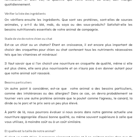
quotidiennement.
Vérifier la liste des ingrédients
On vérifiera ensuite les ingrédients. Que sont ses protéines, sont-elles de sources
animales, y a-t-il du blé, maïs, du soya ou des sous-produits? Satisfait-elle les
besoins nutritionnels essentiels de votre animal de compagnie.
Stade de vie de notre chien ou chat
Est-ce un chiot ou un chaton? Étant en croissance, il est encore plus important de
choisir des croquettes pour chien ou chat contenant tous les nutriments nécessaires
tels que les vitamines et minéraux!
Il faut savoir que si l’on choisit une nourriture en croquette de qualité, même si elle
est plus chère, elle sera plus nourrissante et on n’aura pas à en donner autant pour
que notre animal soit rassasié.
Besoins particuliers
Un autre point à considérer, est-ce que votre animal a des besoins particuliers,
comme des intolérances ou des allergies? Dans ce cas, on devra probablement se
tourner vers une autre protéine animale que le poulet comme l’agneau, le canard, la
dinde ou le porc et le prix sera un peu plus élevé.
À partir de là, nous pourrons évaluer si nous avons dans notre gamme actuelle une
nourriture appropriée d’aussi bonne qualité, ou même souvent supérieure à celle que
vous utilisez, à moindre coût ou à un coût similaire.
Et quelle est la taille de notre animal?