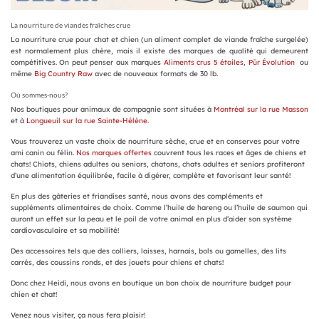
La nourriture de viandes fraîches crue
La nourriture crue pour chat et chien (un aliment complet de viande fraîche surgelée)
est normalement plus chère, mais il existe des marques de qualité qui demeurent
compétitives. On peut penser aux marques
Aliments crus 5 étoiles
,
Pür Évolution
ou
même
Big Country Raw
avec de nouveaux formats de 30 lb.
Où sommes-nous?
Nos boutiques pour animaux de compagnie sont situées à
Montréal sur la rue Masson
et à
Longueuil sur la rue Sainte-Hélène
.
Vous trouverez un vaste choix de nourriture sèche, crue et en conserves pour votre
ami canin ou félin.
Nos marques offertes
couvrent tous les races et âges de chiens et
chats! Chiots, chiens adultes ou seniors, chatons, chats adultes et seniors profiteront
d’une alimentation équilibrée, facile à digérer, complète et favorisant leur santé!
En plus des gâteries et friandises santé, nous avons des compléments et
suppléments alimentaires de choix. Comme l’huile de hareng ou l’huile de saumon qui
auront un effet sur la peau et le poil de votre animal en plus d’aider son système
cardiovasculaire et sa mobilité!
Des accessoires tels que des colliers, laisses, harnais, bols ou gamelles, des lits
carrés, des coussins ronds, et des jouets pour chiens et chats!
Donc chez Heidi, nous avons en boutique un bon choix de nourriture budget pour
chien et chat!
Venez nous visiter, ça nous fera plaisir!