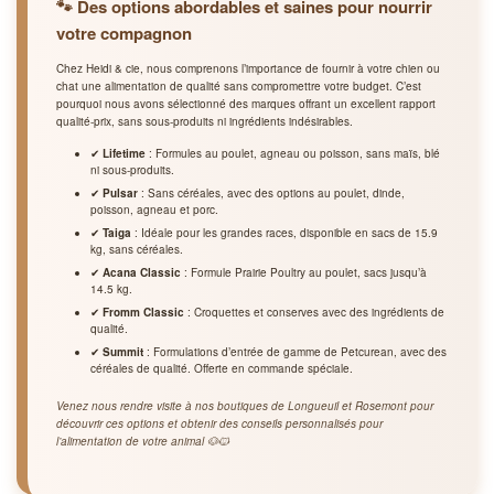
🐾 Des options abordables et saines pour nourrir
votre compagnon
Chez Heidi & cie, nous comprenons l’importance de fournir à votre chien ou
chat une alimentation de qualité sans compromettre votre budget. C’est
pourquoi nous avons sélectionné des marques offrant un excellent rapport
qualité-prix, sans sous-produits ni ingrédients indésirables.
✔
Lifetime
: Formules au poulet, agneau ou poisson, sans maïs, blé
ni sous-produits.
✔
Pulsar
: Sans céréales, avec des options au poulet, dinde,
poisson, agneau et porc.
✔
Taiga
: Idéale pour les grandes races, disponible en sacs de 15.9
kg, sans céréales.
✔
Acana Classic
: Formule Prairie Poultry au poulet, sacs jusqu’à
14.5 kg.
✔
Fromm Classic
: Croquettes et conserves avec des ingrédients de
qualité.
✔
Summit
: Formulations d’entrée de gamme de Petcurean, avec des
céréales de qualité. Offerte en commande spéciale.
Venez nous rendre visite à nos boutiques de Longueuil et Rosemont pour
découvrir ces options et obtenir des conseils personnalisés pour
l’alimentation de votre animal 🐶🐱