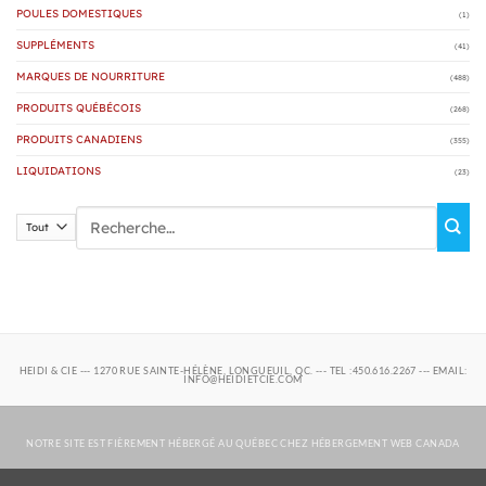
POULES DOMESTIQUES
(1)
SUPPLÉMENTS
(41)
MARQUES DE NOURRITURE
(488)
PRODUITS QUÉBÉCOIS
(268)
PRODUITS CANADIENS
(355)
LIQUIDATIONS
(23)
Rechercher :
HEIDI & CIE --- 1270 RUE SAINTE-HÉLÈNE, LONGUEUIL, QC. --- TEL :450.616.2267 --- EMAIL:
INFO@HEIDIETCIE.COM
NOTRE SITE EST FIÈREMENT HÉBERGÉ AU QUÉBEC CHEZ
HÉBERGEMENT WEB CANADA