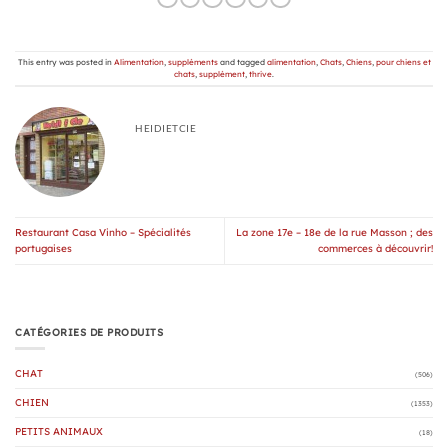
This entry was posted in
Alimentation
,
suppléments
and tagged
alimentation
,
Chats
,
Chiens
,
pour chiens et
chats
,
supplément
,
thrive
.
HEIDIETCIE
Restaurant Casa Vinho – Spécialités
La zone 17e – 18e de la rue Masson ; des
portugaises
commerces à découvrir!
CATÉGORIES DE PRODUITS
CHAT
(506)
CHIEN
(1353)
PETITS ANIMAUX
(18)