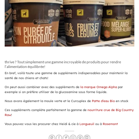
thrive ? Tout simplement une gamme incroyable de produits pour rendre
l’alimentation équilibrée!
En bref, voilà toute une gamme de suppléments indispensables pour maintenir la
santé de nos chiens et chats!
On peut aussi combiner avec des suppléments de
la marque Omega Alpha
par
exemple si on préfère utiliser de la glucosamine sous forme liquide.
Nous avons également la moule verte et le Curcuplex de
Patte d’eau Bio
en stock
Ces suppléments complète parfaitement la gamme de
nourriture crue de Big Country
Raw
!
Vous pouvez vous les procurer chez Heidi & cie à
Longueuil
ou à
Rosemont