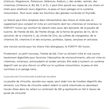
(Calcium, Magnésium, Potassium, Sélénium, Sodium…), des acides aminés, des
vitamines (Vitamine A, B2, B3, C et E), il peut être ajouté aux repas de vos chiens et
chats pour améliorer leurs digestion, la peau et leurs pelages et le système
immunitaire. Peut aussi aider les fonctions des glandes surrénale et thyroïde.
Le Varech peut être remplacé dans l’alimentation des chiens et chats par un
supplément plus complet et riche en nutriments dont les vitamines et minéraux; le
FORTIFY fusion qui contient du Varech mais aussi des épinards, de la poudre de
luzerne, de l’herbe de blé, de l’herbe d’orge, de la farine de graines de lin, de la
spiruline, de la vitamine C, du citrate De Zinc, du sulfate de manganèse, de la
vitamine D3, vitamine E et des enzymes; protéase, lipase, amylase et cellulase.
Une version existe pour les chiens très allergiques; le FORTFY RX fusion.
Finalement, un petit nouveau, l’herbe de blé. C’est un aliment riche et une source
hautement digestible pour favoriser l’absorption de micronutriments, elle est riche en
vitamines, minéraux, antioxydants et acides aminés. Elle aide à soutenir un système
digestif sain en plus d’avoir un effet sur le système immunitaire, la peau et elle
contribue à un pelage sains.
La poudre de Citrouille aide à stabiliser les selles
La poudre de citrouille, ajoutée aux repas, peut aider lors de troubles digestifs des
aliments. Les fibres de citrouille aident aident la santé intestinale en absorbant
l’excès d’eau dans les selles! Le contenant de 225 g représente en fait 6 tasses de
purée de citrouille!