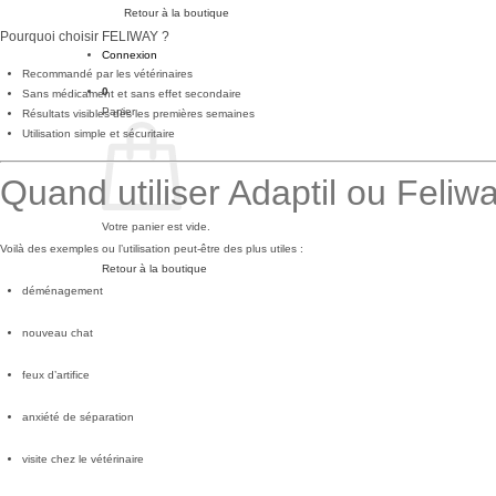
Retour à la boutique
Pourquoi choisir FELIWAY ?
Connexion
Recommandé par les vétérinaires
0
Sans médicament et sans effet secondaire
Panier
Résultats visibles dès les premières semaines
Utilisation simple et sécuritaire
Quand utiliser Adaptil ou Feliw
Votre panier est vide.
Voilà des exemples ou l’utilisation peut-être des plus utiles :
Retour à la boutique
déménagement
nouveau chat
feux d’artifice
anxiété de séparation
visite chez le vétérinaire