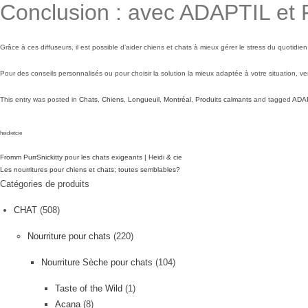
Conclusion : avec ADAPTIL et 
Grâce à ces diffuseurs, il est possible d’aider chiens et chats à mieux gérer le stress du quotidien
Pour des conseils personnalisés ou pour choisir la solution la mieux adaptée à votre situation, 
This entry was posted in
Chats
,
Chiens
,
Longueuil
,
Montréal
,
Produits calmants
and tagged
ADA
heidietcie
Fromm PurrSnickitty pour les chats exigeants | Heidi & cie
Les nourritures pour chiens et chats; toutes semblables?
Catégories de produits
CHAT
(508)
Nourriture pour chats
(220)
Nourriture Sèche pour chats
(104)
Taste of the Wild
(1)
Acana
(8)