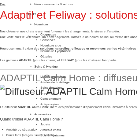
Remboursements & retours
Déc
Adaptil et Feliway : solutio
CHAT
Nourriture
Nos chiens et nos chats ressentent fortement les changements, le stress et l’anxiété.
Croquettes
Une visite chez le vétérinaire, un déménagement, l’arrivée d’un nouvel animal ou même des abs
Conserves
Nourriture crue
Heureusement, il existe des
solutions naturelles, efficaces et reconnues par les vétérinaires
Nourriture Lyophilisée
Gâteries
Les gammes
ADAPTIL
(pour les chiens) et
FELIWAY
(pour les chats) en font partie.
Soins & Hygiène
ADAPTIL Calm Home : diffuseur
Litières pour chats
Articles de Toilettage
Soins dentaires
Suppléments Chats
Comportement
Antiparasites
Le diffuseur
ADAPTIL Calm Home
libère des phéromones d’apaisement canin, similaires à celles 
Accessoires
Quand utiliser ADAPTIL Calm Home ?
Jouets
Anxiété de séparation
Arbres à chats
Bruits forts (orages, feux d’artifice)
Bols & Fontaines