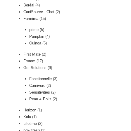
Boréal
(4)
CaniSource - Chat
(2)
Farmima
(15)
prime
(5)
Pumpkin
(4)
Quinoa
(5)
First Mate
(2)
Fromm
(17)
Go! Solutions
(9)
Fonctionnelle
(3)
Carnivore
(2)
Sensitivities
(2)
Peau & Poils
(2)
Horizon
(1)
Kalu
(1)
Lifetime
(2)
now fresh
(2)