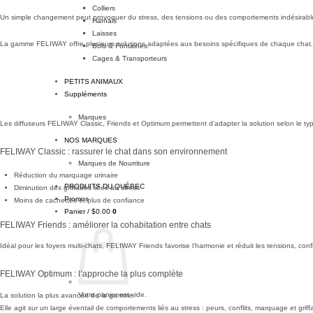
Colliers
Un simple changement peut provoquer du stress, des tensions ou des comportements indésirabl
Harnais
Laisses
La gamme FELIWAY offre plusieurs solutions adaptées aux besoins spécifiques de chaque chat.
Bols & Fontaines
Cages & Transporteurs
PETITS ANIMAUX
Suppléments
Marques
Les diffuseurs FELIWAY Classic, Friends et Optimum permettent d’adapter la solution selon le typ
NOS MARQUES
FELIWAY Classic : rassurer le chat dans son environnement
Marques de Nourriture
Réduction du marquage urinaire
PRODUITS DU QUÉBEC
Diminution des griffades liées au stress
Promos
Moins de cachettes et plus de confiance
Panier /
$
0.00
0
FELIWAY Friends : améliorer la cohabitation entre chats
Idéal pour les foyers multi-chats, FELIWAY Friends favorise l’harmonie et réduit les tensions, conf
FELIWAY Optimum : l’approche la plus complète
Votre panier est vide.
La solution la plus avancée de la gamme.
Elle agit sur un large éventail de comportements liés au stress : peurs, conflits, marquage et griff