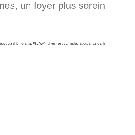
s, un foyer plus serein
tress pour chien et chat
,
FELIWAY
,
phéromones animales
,
stress chez le chien
.