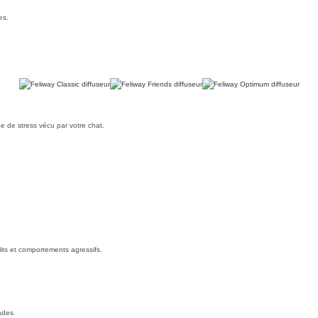
es.
e de stress vécu par votre chat.
lits et comportements agressifs.
ades.