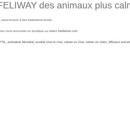
FELIWAY des animaux plus calme
, sans recourir à des traitements lourds.
venez nous rencontrer en boutique ou visitez
heidietcie.com
.
PTIL
,
animalerie Montréal
,
anxiété chez le chat
,
calmer un chat
,
calmer un chien
,
diffuseur anti-s