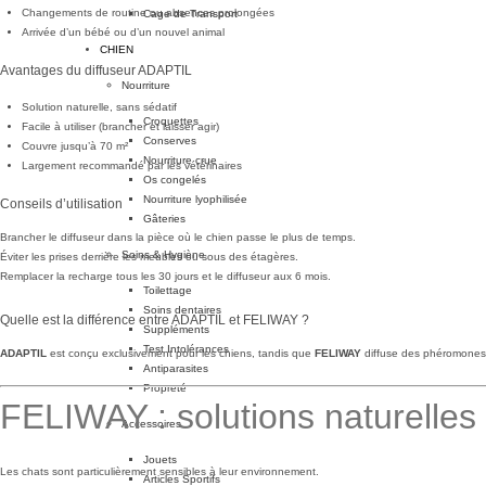
Changements de routine ou absences prolongées
Cage de Transport
Arrivée d’un bébé ou d’un nouvel animal
CHIEN
Avantages du diffuseur ADAPTIL
Nourriture
Solution naturelle, sans sédatif
Croquettes
Facile à utiliser (brancher et laisser agir)
Conserves
Couvre jusqu’à 70 m²
Nourriture crue
Largement recommandé par les vétérinaires
Os congelés
Nourriture lyophilisée
Conseils d’utilisation
Gâteries
Brancher le diffuseur dans la pièce où le chien passe le plus de temps.
Soins & Hygiène
Éviter les prises derrière les meubles ou sous des étagères.
Remplacer la recharge tous les 30 jours et le diffuseur aux 6 mois.
Toilettage
Soins dentaires
Quelle est la différence entre ADAPTIL et FELIWAY ?
Suppléments
Test Intolérances
ADAPTIL
est conçu exclusivement pour les chiens, tandis que
FELIWAY
diffuse des phéromones
Antiparasites
Propreté
FELIWAY : solutions naturelles 
Accessoires
Jouets
Les chats sont particulièrement sensibles à leur environnement.
Articles Sportifs