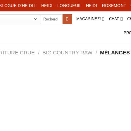
BLOGUE D’HEIDI
HEIDI – LONGUEUIL
HEIDI – ROSEMONT
Rechercher :
MAGASINEZ!
CHAT
C
PR
RITURE CRUE
/
BIG COUNTRY RAW
/
MÉLANGES