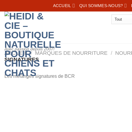
Skip
ACCUEIL
QUI SOMMES-NOUS?
to
content
Avec passion depuis 2007!
ACCUEIL
/
MARQUES DE NOURRITURE
/
NOUR
SIGNATURES
Les mélanges signatures de BCR