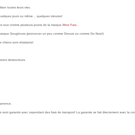
ition toutes leurs vies.
s, quelques jours ou même… quelques minutes!
iens tout comme plusieurs jouets de la marque
West Paw
…
de la marque Goughnuts (prononcer un peu comme Donuts ou comme Go Nuts!)
moins destructeurs.
rmanence.
ils sont garantis avec cependant des frais de transport! La garantie se fait directement avec la c