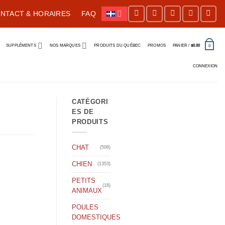
NTACT & HORAIRES
FAQ
SUPPLÉMENTS
NOS MARQUES
PRODUITS DU QUÉBEC
PROMOS
PANIER /
$
0.00
0
CONNEXION
CATÉGORI
ES DE
PRODUITS
CHAT
(508)
CHIEN
(1353)
PETITS
(18)
ANIMAUX
POULES
DOMESTIQUES