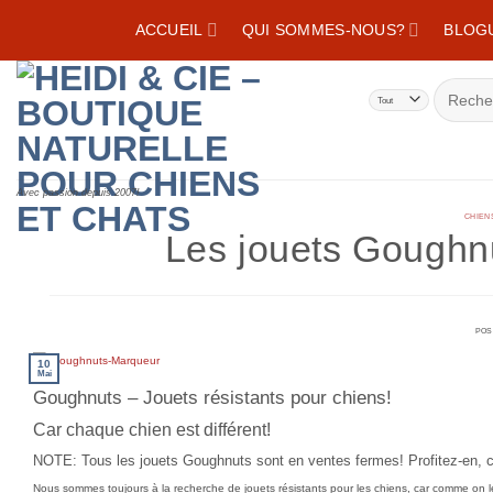
Skip
ACCUEIL
QUI SOMMES-NOUS?
BLOGU
to
content
Recherc
Avec passion depuis 2007!
CHIEN
Les jouets Goughnu
POS
10
Mai
Goughnuts – Jouets résistants pour chiens!
Car chaque chien est différent!
NOTE: Tous les jouets Goughnuts sont en ventes fermes! Profitez-en, ca
Nous sommes toujours à la recherche de jouets résistants pour les chiens, car comme on le s