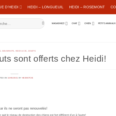
E D’HEIDI
HEIDI – LONGUEUIL
HEIDI – ROSEMONT
CO
her :
MAGASINEZ!
CHAT
CHIEN
PETITS ANIMAUX
S
,
GOUGHNUTS
,
HEIDI & CIE
,
JOUETS
ts sont offerts chez Heidi!
TED ON
10/05/2021
BY
HEIDIETCIE
r ils ne seront pas renouvelés!
ait le niveau de destruction des chiens est fort différent d’un à l’autre!