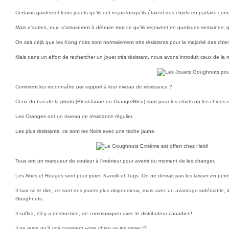
Certains garderont leurs jouets qu’ils ont reçus lorsqu’ils étaient des chiots en parfaite cond
Mais d’autres, eux, s’amuseront à détruire tout ce qu’ils reçoivent en quelques semaine
On sait déjà que les Kong noirs sont normalement très résistants pour la majorité des ch
Mais dans un effort de rechercher un jouet très résistant, nous avons introduit ceux 
Comment les reconnaître par rapport à leur niveau de résistance ?
Ceux du bas de la photo (Bleu/Jaune ou Orange/Bleu) sont pour les chiots ou les chiens 
Les Oranges ont un niveau de résistance régulier.
Les plus résistants, ce sont les Noirs avec une tache jaune.
Tous ont un marqueur de couleur à l’intérieur pour avertir du moment de les changer.
Les Noirs et Rouges sont pour jouer. Kanolli et Tugs. On ne devrait pas les laisser en pe
Il faut se le dire, ce sont des jouets plus dispendieux, mais avec un avantage indéniable; 
Goughnuts.
Il suffira, s’il y a destruction, de communiquer avec le distributeur canadien!
Il ne reste qu’à voir comment votre chien va les aimer 🙂