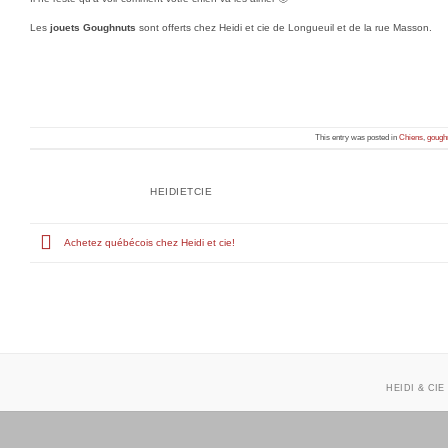
Les
jouets Goughnuts
sont offerts chez Heidi et cie de Longueuil et de la rue Masson.
This entry was posted in
Chiens
,
gough
HEIDIETCIE
Achetez québécois chez Heidi et cie!
HEIDI & CIE