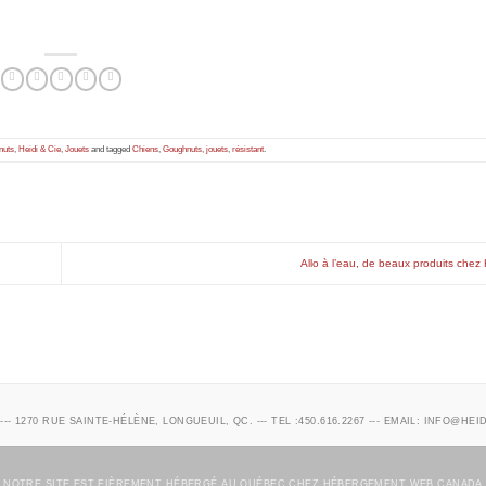
nuts
,
Heidi & Cie
,
Jouets
and tagged
Chiens
,
Goughnuts
,
jouets
,
résistant
.
Allo à l’eau, de beaux produits chez 
 --- 1270 RUE SAINTE-HÉLÈNE, LONGUEUIL, QC. --- TEL :450.616.2267 --- EMAIL: INFO@HE
NOTRE SITE EST FIÈREMENT HÉBERGÉ AU QUÉBEC CHEZ
HÉBERGEMENT WEB CANADA