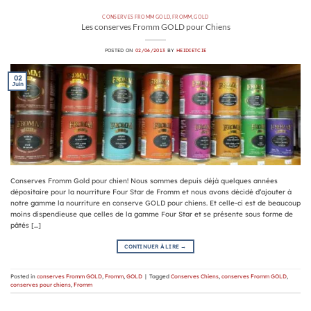
CONSERVES FROMM GOLD
,
FROMM
,
GOLD
Les conserves Fromm GOLD pour Chiens
POSTED ON
02/06/2013
BY
HEIDIETCIE
02
Juin
Conserves Fromm Gold pour chien! Nous sommes depuis déjà quelques années
dépositaire pour la nourriture Four Star de Fromm et nous avons décidé d’ajouter à
notre gamme la nourriture en conserve GOLD pour chiens. Et celle-ci est de beaucoup
moins dispendieuse que celles de la gamme Four Star et se présente sous forme de
pâtés […]
CONTINUER À LIRE
→
Posted in
conserves Fromm GOLD
,
Fromm
,
GOLD
|
Tagged
Conserves Chiens
,
conserves Fromm GOLD
,
conserves pour chiens
,
Fromm