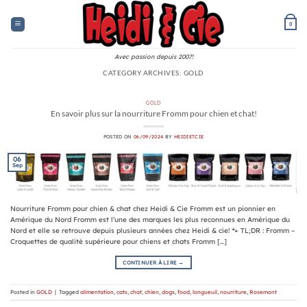
Skip
to
0
content
Avec passion depuis 2007!
CATEGORY ARCHIVES:
GOLD
GOLD
En savoir plus sur la nourriture Fromm pour chien et chat!
POSTED ON
06/09/2024
BY
HEIDIETCIE
06
Sep
Nourriture Fromm pour chien & chat chez Heidi & Cie Fromm est un pionnier en
Amérique du Nord Fromm est l’une des marques les plus reconnues en Amérique du
Nord et elle se retrouve depuis plusieurs années chez Heidi & cie! 🐾 TL;DR : Fromm –
Croquettes de qualité supérieure pour chiens et chats Fromm […]
CONTINUER À LIRE
→
Posted in
GOLD
|
Tagged
alimentation
,
cats
,
chat
,
chien
,
dogs
,
food
,
longueuil
,
nourriture
,
Rosemont