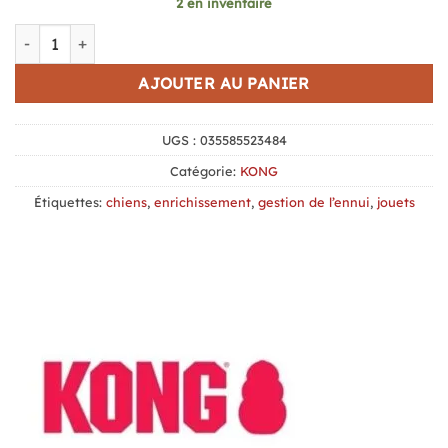
2 en inventaire
quantité de Kong Maxx Le Grand Rhinoceros
AJOUTER AU PANIER
UGS :
035585523484
Catégorie:
KONG
Étiquettes:
chiens
,
enrichissement
,
gestion de l’ennui
,
jouets