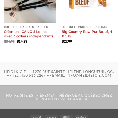
COLLIERS, HARNAIS, LAISSES
FORMULES PURES POUR CHATS
Créations CANOU Laisse
Big Country Raw Pur Bœuf, 4
avec 3 colliers indépendants
X 1 lb
Le
Le
$
34.99
$
14.99
$
27.99
prix
prix
initial
actuel
était :
est :
$34.99.
$14.99.
HEIDI & CIE --- 1270 RUE SAINTE-HÉLÈNE, LONGUEUIL, QC.
--- TEL :450.616.2267 --- EMAIL: INFO@HEIDIETCIE.COM
NOTRE SITE EST FIÈREMENT HÉBERGÉ AU QUÉBEC CHEZ
HÉBERGEMENT WEB CANADA
Interac
Visa
MasterCard
Stripe