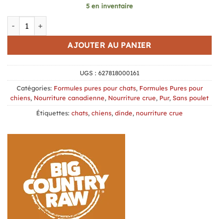
5 en inventaire
quantité de Big Country Raw Pur Dinde, 4 X 1 lb
AJOUTER AU PANIER
UGS :
627818000161
Catégories:
Formules pures pour chats
,
Formules Pures pour
chiens
,
Nourriture canadienne
,
Nourriture crue
,
Pur
,
Sans poulet
Étiquettes:
chats
,
chiens
,
dinde
,
nourriture crue