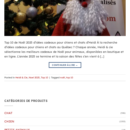
Top 10 de Noël 2025 d’idées cadeaux pour chiens et chats d’Heidi À la recherche
d’idées cadeaux pour chiens et chats au Québec ? Chaque année, Heidi & cie
sélectionne les meilleurs cadeaux de Noël pour animaux, disponibles en boutique et
en ligne. L’année 2025 se termine et la saison des fêtes s’en vient à […]
CONTINUER À LIRE
→
Posted in
Heidi & Cie
,
Noel 2025
,
Top 10
|
Tagged
noël
,
top 10
CATÉGORIES DE PRODUITS
CHAT
(506)
CHIEN
(1353)
PETITS ANIMAUX
(18)