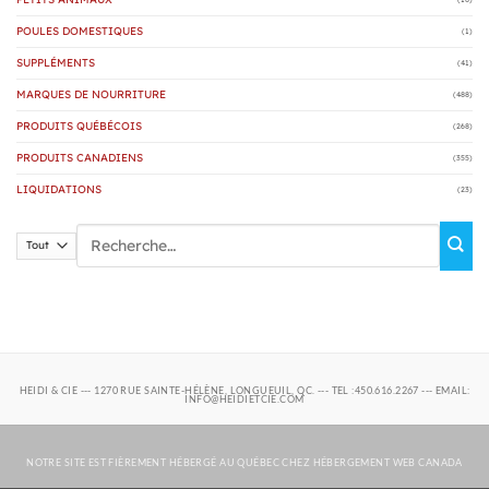
POULES DOMESTIQUES
(1)
SUPPLÉMENTS
(41)
MARQUES DE NOURRITURE
(488)
PRODUITS QUÉBÉCOIS
(268)
PRODUITS CANADIENS
(355)
LIQUIDATIONS
(23)
Rechercher :
HEIDI & CIE --- 1270 RUE SAINTE-HÉLÈNE, LONGUEUIL, QC. --- TEL :450.616.2267 --- EMAIL:
INFO@HEIDIETCIE.COM
NOTRE SITE EST FIÈREMENT HÉBERGÉ AU QUÉBEC CHEZ
HÉBERGEMENT WEB CANADA