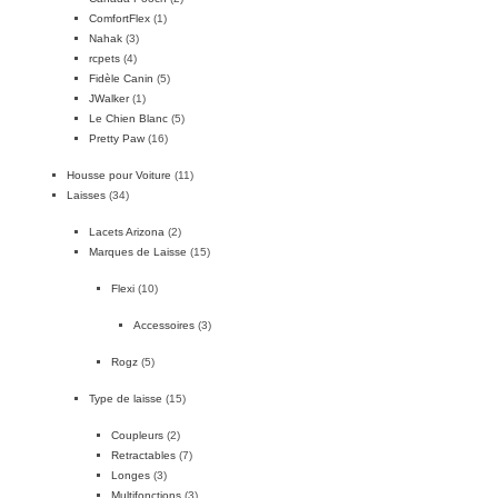
ComfortFlex
(1)
Nahak
(3)
rcpets
(4)
Fidèle Canin
(5)
JWalker
(1)
Le Chien Blanc
(5)
Pretty Paw
(16)
Housse pour Voiture
(11)
Laisses
(34)
Lacets Arizona
(2)
Marques de Laisse
(15)
Flexi
(10)
Accessoires
(3)
Rogz
(5)
Type de laisse
(15)
Coupleurs
(2)
Retractables
(7)
Longes
(3)
Multifonctions
(3)