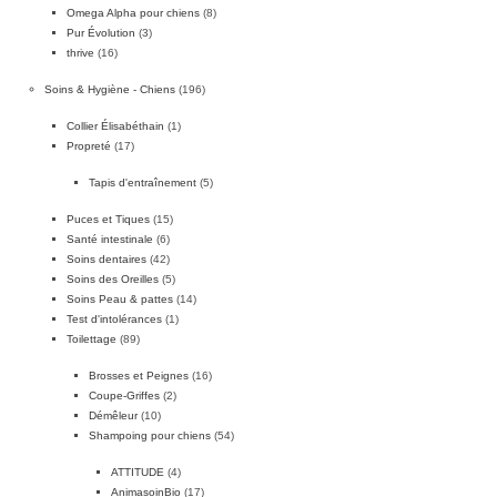
Omega Alpha pour chiens
(8)
Pur Évolution
(3)
thrive
(16)
Soins & Hygiène - Chiens
(196)
Collier Élisabéthain
(1)
Propreté
(17)
Tapis d'entraînement
(5)
Puces et Tiques
(15)
Santé intestinale
(6)
Soins dentaires
(42)
Soins des Oreilles
(5)
Soins Peau & pattes
(14)
Test d'intolérances
(1)
Toilettage
(89)
Brosses et Peignes
(16)
Coupe-Griffes
(2)
Démêleur
(10)
Shampoing pour chiens
(54)
ATTITUDE
(4)
AnimasoinBio
(17)