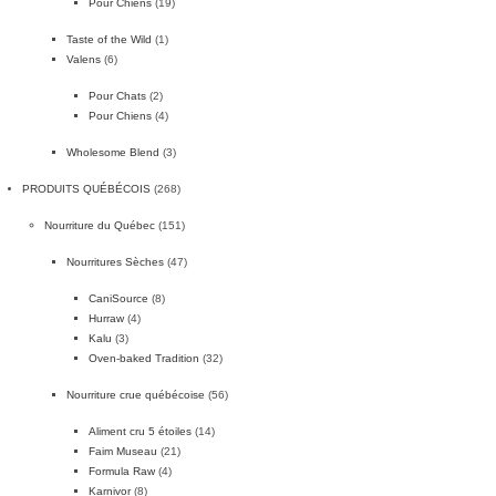
Pour Chiens
(19)
Taste of the Wild
(1)
Valens
(6)
Pour Chats
(2)
Pour Chiens
(4)
Wholesome Blend
(3)
PRODUITS QUÉBÉCOIS
(268)
Nourriture du Québec
(151)
Nourritures Sèches
(47)
CaniSource
(8)
Hurraw
(4)
Kalu
(3)
Oven-baked Tradition
(32)
Nourriture crue québécoise
(56)
Aliment cru 5 étoiles
(14)
Faim Museau
(21)
Formula Raw
(4)
Karnivor
(8)