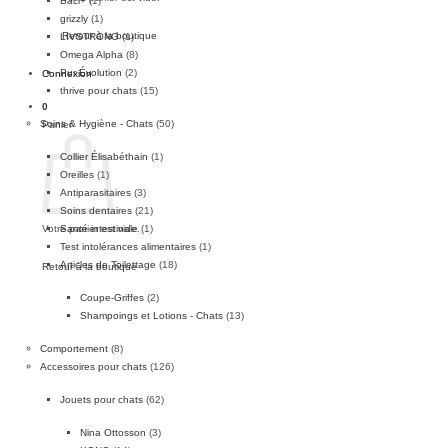
Baci+
(1)
grizzly
(1)
Retour à la boutique
LIVSTRONG
(1)
Omega Alpha
(8)
Pur Évolution
(2)
Connexion
thrive pour chats
(15)
0
Soins & Hygiène - Chats
(50)
Panier
Collier Élisabéthain
(1)
Oreilles
(1)
Antiparasitaires
(3)
Soins dentaires
(21)
Santé intestinale
(1)
Votre panier est vide.
Test intolérances alimentaires
(1)
Articles de Toilettage
(18)
Retour à la boutique
Coupe-Griffes
(2)
Shampoings et Lotions - Chats
(13)
Comportement
(8)
Accessoires pour chats
(126)
Jouets pour chats
(62)
Nina Ottosson
(3)