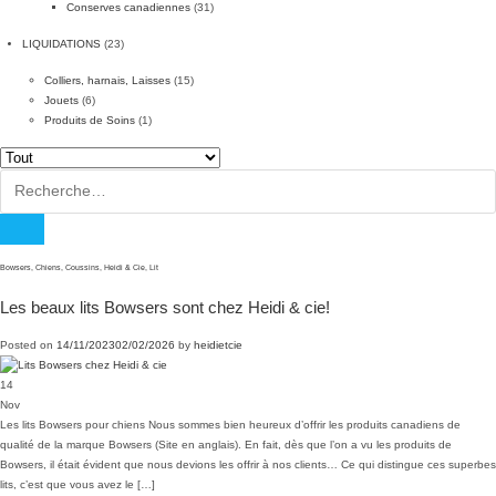
Conserves canadiennes
(31)
LIQUIDATIONS
(23)
Colliers, harnais, Laisses
(15)
Jouets
(6)
Produits de Soins
(1)
Rechercher :
Bowsers
,
Chiens
,
Coussins
,
Heidi & Cie
,
Lit
Les beaux lits Bowsers sont chez Heidi & cie!
Posted on
14/11/2023
02/02/2026
by
heidietcie
14
Nov
Les lits Bowsers pour chiens Nous sommes bien heureux d’offrir les produits canadiens de
qualité de la marque Bowsers (Site en anglais). En fait, dès que l’on a vu les produits de
Bowsers, il était évident que nous devions les offrir à nos clients… Ce qui distingue ces superbes
lits, c’est que vous avez le […]