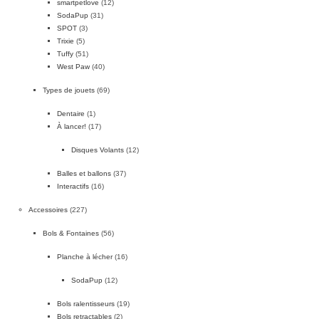
smartpetlove
(12)
SodaPup
(31)
SPOT
(3)
Trixie
(5)
Tuffy
(51)
West Paw
(40)
Types de jouets
(69)
Dentaire
(1)
À lancer!
(17)
Disques Volants
(12)
Balles et ballons
(37)
Interactifs
(16)
Accessoires
(227)
Bols & Fontaines
(56)
Planche à lécher
(16)
SodaPup
(12)
Bols ralentisseurs
(19)
Bols retractables
(2)