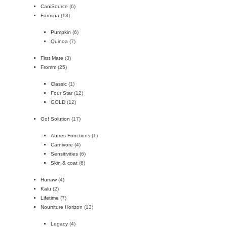
CaniSource
(6)
Farmina
(13)
Pumpkin
(6)
Quinoa
(7)
First Mate
(3)
Fromm
(25)
Classic
(1)
Four Star
(12)
GOLD
(12)
Go! Solution
(17)
Autres Fonctions
(1)
Carnivore
(4)
Sensitivities
(6)
Skin & coat
(6)
Hurraw
(4)
Kalu
(2)
Lifetime
(7)
Nourriture Horizon
(13)
Legacy
(4)