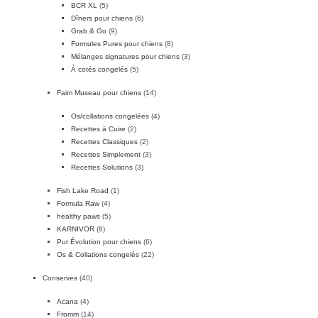
BCR XL
(5)
Dîners pour chiens
(6)
Grab & Go
(9)
Formules Pures pour chiens
(8)
Mélanges signatures pour chiens
(3)
À cotés congelés
(5)
Faim Museau pour chiens
(14)
Os/collations congelées
(4)
Recettes à Cuire
(2)
Recettes Classiques
(2)
Recettes Simplement
(3)
Recettes Solutions
(3)
Fish Lake Road
(1)
Formula Raw
(4)
healthy paws
(5)
KARNIVOR
(8)
Pur Évolution pour chiens
(6)
Os & Collations congelés
(22)
Conserves
(40)
Acana
(4)
Fromm
(14)