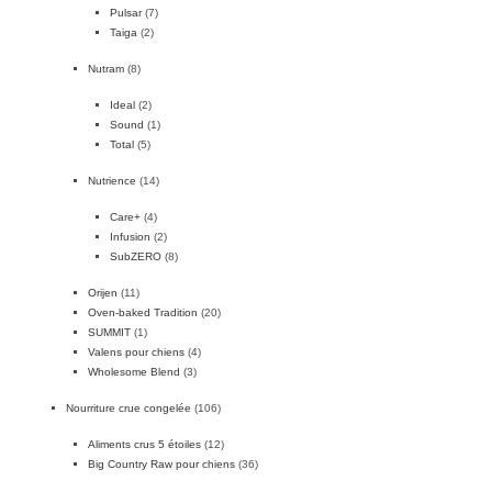
Pulsar
(7)
Taiga
(2)
Nutram
(8)
Ideal
(2)
Sound
(1)
Total
(5)
Nutrience
(14)
Care+
(4)
Infusion
(2)
SubZERO
(8)
Orijen
(11)
Oven-baked Tradition
(20)
SUMMIT
(1)
Valens pour chiens
(4)
Wholesome Blend
(3)
Nourriture crue congelée
(106)
Aliments crus 5 étoiles
(12)
Big Country Raw pour chiens
(36)