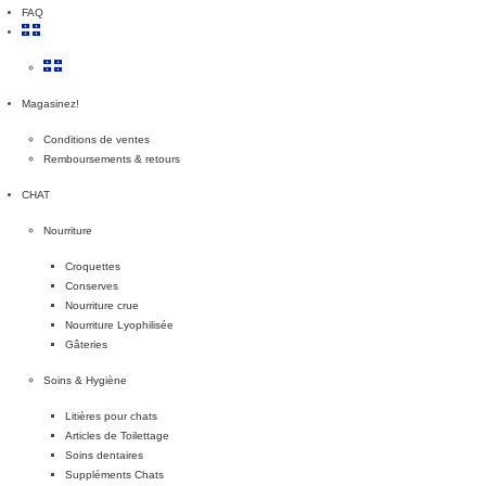
FAQ
Magasinez!
Conditions de ventes
Remboursements & retours
CHAT
Nourriture
Croquettes
Conserves
Nourriture crue
Nourriture Lyophilisée
Gâteries
Soins & Hygiène
Litières pour chats
Articles de Toilettage
Soins dentaires
Suppléments Chats