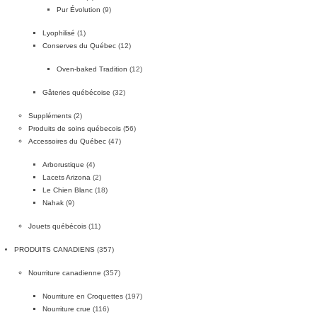
Pur Évolution
(9)
Lyophilisé
(1)
Conserves du Québec
(12)
Oven-baked Tradition
(12)
Gâteries québécoise
(32)
Suppléments
(2)
Produits de soins québecois
(56)
Accessoires du Québec
(47)
Arborustique
(4)
Lacets Arizona
(2)
Le Chien Blanc
(18)
Nahak
(9)
Jouets québécois
(11)
PRODUITS CANADIENS
(357)
Nourriture canadienne
(357)
Nourriture en Croquettes
(197)
Nourriture crue
(116)