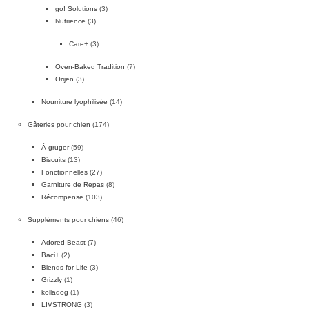
go! Solutions
(3)
Nutrience
(3)
Care+
(3)
Oven-Baked Tradition
(7)
Orijen
(3)
Nourriture lyophilisée
(14)
Gâteries pour chien
(174)
À gruger
(59)
Biscuits
(13)
Fonctionnelles
(27)
Garniture de Repas
(8)
Récompense
(103)
Suppléments pour chiens
(46)
Adored Beast
(7)
Baci+
(2)
Blends for Life
(3)
Grizzly
(1)
kolladog
(1)
LIVSTRONG
(3)