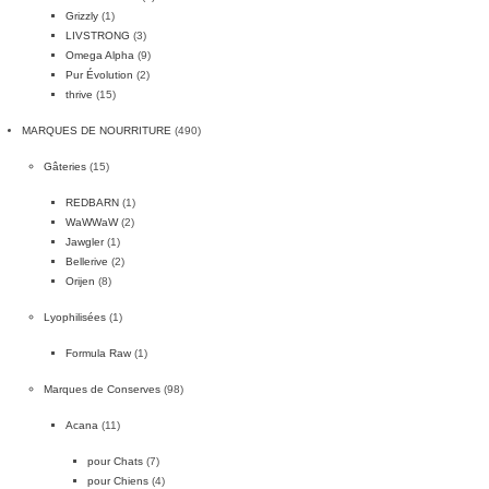
Grizzly
(1)
LIVSTRONG
(3)
Omega Alpha
(9)
Pur Évolution
(2)
thrive
(15)
MARQUES DE NOURRITURE
(490)
Gâteries
(15)
REDBARN
(1)
WaWWaW
(2)
Jawgler
(1)
Bellerive
(2)
Orijen
(8)
Lyophilisées
(1)
Formula Raw
(1)
Marques de Conserves
(98)
Acana
(11)
pour Chats
(7)
pour Chiens
(4)