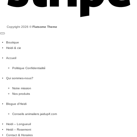
Copyright 2026 ©
Flatsome Theme
Boutique
Heidi & cie
Accueil
Politique Confidentialité
Qui sommes-nous?
Notre mission
Nos produits
Blogue d’Heidi
Conseils animaliers jaidupif.com
Heidi – Longueuil
Heidi – Rosemont
Contact & Horaires