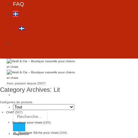
FAQ
Avec passion depuis 2007!
Category Archives:
Lit
Catégories de produits
CHAT
(507)
Rechercher :
Nourriture pour chats
(220)
Nourriture Sèche pour chats
(104)
Magasinez!