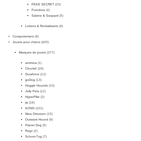
PEKE SECRET
(23)
Purodora
(4)
Sabine & Gaspard
(5)
Lotions & Revitalisants
(6)
Comportement
(6)
Jouets pour chiens
(405)
Marques de jouets
(377)
animora
(1)
Chuckit!
(29)
Duraforce
(12)
goDog
(13)
Huggle Hounds
(10)
Jolly Pets
(12)
HyperFlite
(2)
jw
(18)
KONG
(101)
Nina Ottosson
(15)
Outward Hound
(9)
Planet Dog
(5)
Rogz
(2)
Schum-Tug
(7)