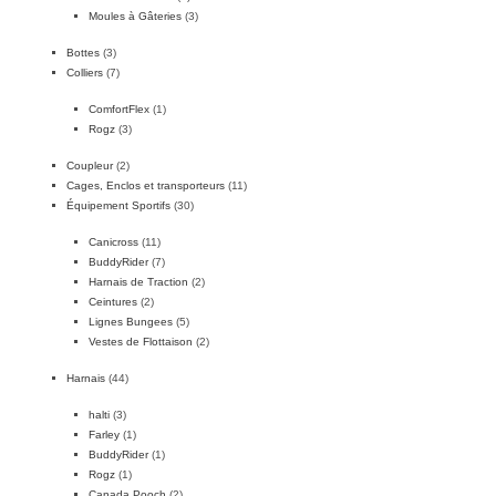
Moules à Gâteries
(3)
Bottes
(3)
Colliers
(7)
ComfortFlex
(1)
Rogz
(3)
Coupleur
(2)
Cages, Enclos et transporteurs
(11)
Équipement Sportifs
(30)
Canicross
(11)
BuddyRider
(7)
Harnais de Traction
(2)
Ceintures
(2)
Lignes Bungees
(5)
Vestes de Flottaison
(2)
Harnais
(44)
halti
(3)
Farley
(1)
BuddyRider
(1)
Rogz
(1)
Canada Pooch
(2)