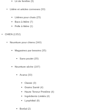
Lit de fenêtre
(3)
Litière et articles connexes
(33)
Litières pour chats
(25)
Bacs à litière
(7)
Pelle à litière
(1)
CHIEN
(1352)
Nourriture pour chiens
(340)
Magasinez par besoins
(35)
Sans poulet
(35)
Nourriture sèche
(187)
Acana
(33)
Classic
(3)
Grains Santé
(4)
Haute Teneur Protéine
(4)
Ingrédients Limités
(4)
Lyophilisé
(8)
Boréal
(2)