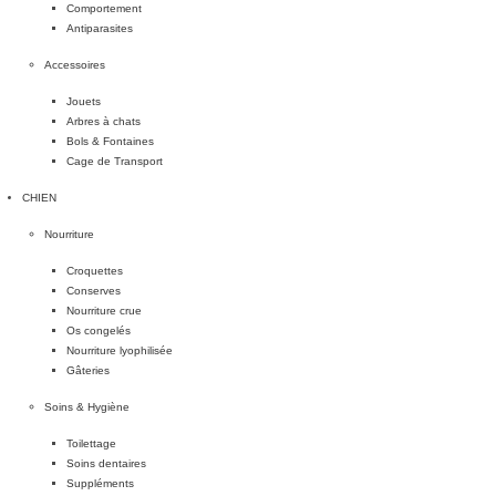
Comportement
Antiparasites
Accessoires
Jouets
Arbres à chats
Bols & Fontaines
Cage de Transport
CHIEN
Nourriture
Croquettes
Conserves
Nourriture crue
Os congelés
Nourriture lyophilisée
Gâteries
Soins & Hygiène
Toilettage
Soins dentaires
Suppléments