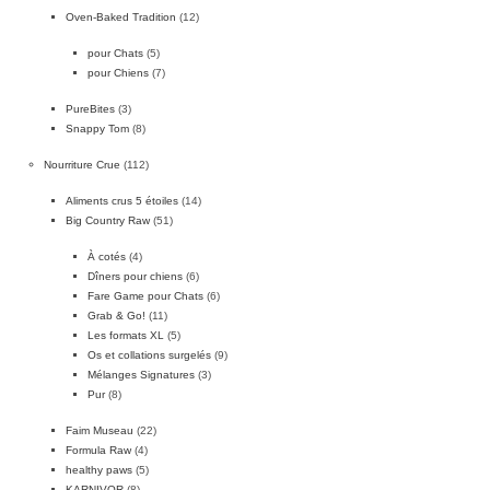
Oven-Baked Tradition
(12)
pour Chats
(5)
pour Chiens
(7)
PureBites
(3)
Snappy Tom
(8)
Nourriture Crue
(112)
Aliments crus 5 étoiles
(14)
Big Country Raw
(51)
À cotés
(4)
Dîners pour chiens
(6)
Fare Game pour Chats
(6)
Grab & Go!
(11)
Les formats XL
(5)
Os et collations surgelés
(9)
Mélanges Signatures
(3)
Pur
(8)
Faim Museau
(22)
Formula Raw
(4)
healthy paws
(5)
KARNIVOR
(8)