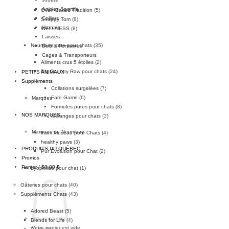
Articles Sportifs
Oven-Baked Tradition
(5)
Colliers
Snappy Tom
(8)
Harnais
WELLNESS
(8)
Laisses
Nourriture crue pour chats
(35)
Bols & Fontaines
Cages & Transporteurs
Aliments crus 5 étoiles
(2)
Big Country Raw pour chats
(24)
PETITS ANIMAUX
Suppléments
Collations surgelées
(7)
Fare Game
(6)
Marques
Formules pures pour chats
(8)
NOS MARQUES
Mélanges pour chats
(3)
Marques de Nourriture
Faim Museau pour Chats
(4)
healthy paws
(3)
PRODUITS DU QUÉBEC
Pur Évolution pour Chat
(2)
Promos
Panier /
$
0.00
0
Lyophilisé pour chat
(1)
Gâteries pour chats
(40)
Suppléments Chats
(43)
Adored Beast
(5)
Blends for Life
(4)
Votre panier est vide.