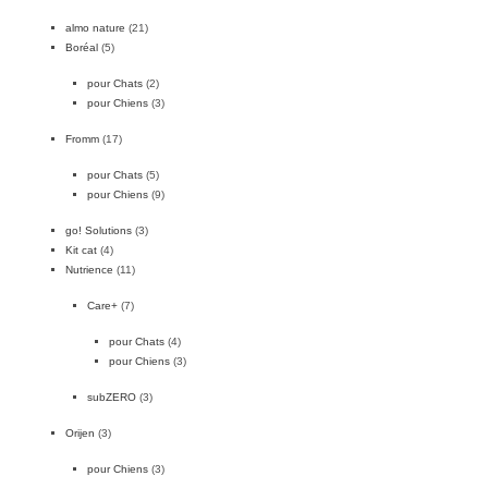
almo nature
(21)
Boréal
(5)
pour Chats
(2)
pour Chiens
(3)
Fromm
(17)
pour Chats
(5)
pour Chiens
(9)
go! Solutions
(3)
Kit cat
(4)
Nutrience
(11)
Care+
(7)
pour Chats
(4)
pour Chiens
(3)
subZERO
(3)
Orijen
(3)
pour Chiens
(3)