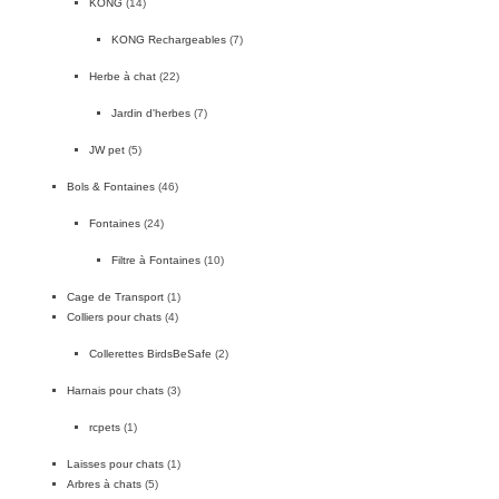
KONG
(14)
KONG Rechargeables
(7)
Herbe à chat
(22)
Jardin d'herbes
(7)
JW pet
(5)
Bols & Fontaines
(46)
Fontaines
(24)
Filtre à Fontaines
(10)
Cage de Transport
(1)
Colliers pour chats
(4)
Collerettes BirdsBeSafe
(2)
Harnais pour chats
(3)
rcpets
(1)
Laisses pour chats
(1)
Arbres à chats
(5)