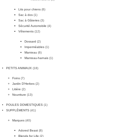
Lits pour chiens
(6)
Sac à dos
(1)
Sac à Gâteries
(3)
Sécurité Automobile
(4)
Vêtements
(12)
Dossard
(2)
Imperméables
(1)
Manteau
(6)
Manteau-harnais
(1)
PETITS ANIMAUX
(18)
Foins
(7)
Jardin D'Herbes
(2)
Litière
(2)
Nourriture
(13)
POULES DOMESTIQUES
(1)
SUPPLÉMENTS
(41)
Marques
(40)
Adored Beast
(8)
Blends for Life
(2)