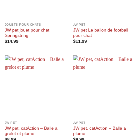
JOUETS POUR CHATS
JW PET
JW pet jouet pour chat
JW pet Le ballon de football
Springstring
pour chat
$
14.99
$
11.99
JW PET
JW PET
JW pet, catAction – Balle a
JW pet, catAction – Balle a
grelot et plume
plume
$
8.99
$
6.99