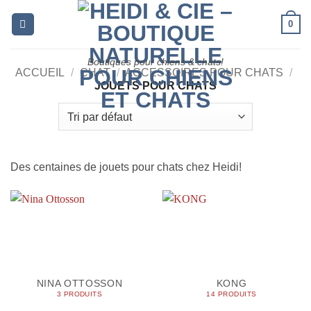
Skip
0
to
content
Boutiques pour chiens & chats!
ACCUEIL
/
CHAT
/
ACCESSOIRES POUR CHATS
/
JOUETS POUR CHATS
Des centaines de jouets pour chats chez Heidi!
NINA OTTOSSON
KONG
3 PRODUITS
14 PRODUITS