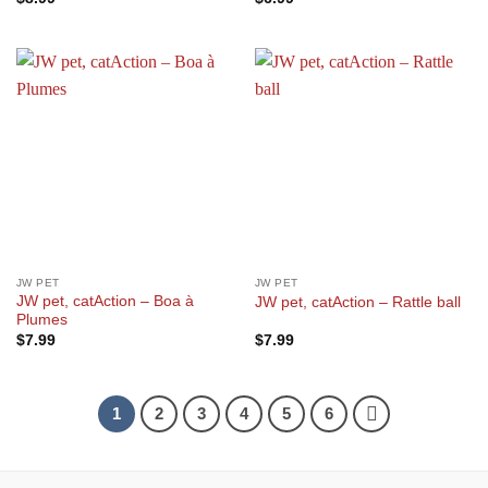
JW PET
JW PET
JW pet, catAction – Boa à
JW pet, catAction – Rattle ball
Plumes
$
7.99
$
7.99
1
2
3
4
5
6