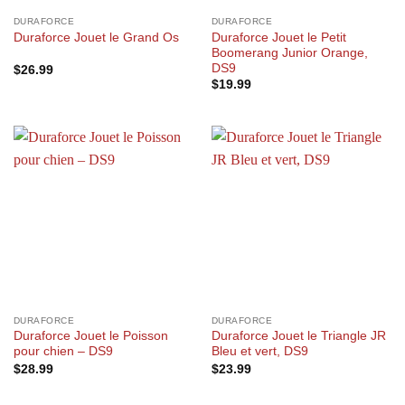
DURAFORCE
DURAFORCE
Duraforce Jouet le Petit
Duraforce Jouet le Grand Os
Boomerang Junior Orange,
DS9
$
26.99
$
19.99
DURAFORCE
DURAFORCE
Duraforce Jouet le Poisson
Duraforce Jouet le Triangle JR
pour chien – DS9
Bleu et vert, DS9
$
28.99
$
23.99