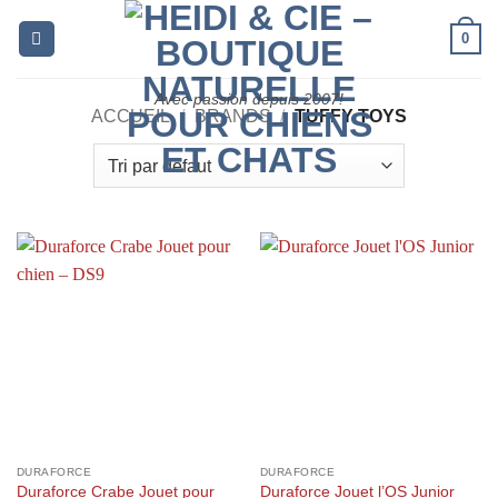
Skip
0
to
content
Avec passion depuis 2007!
ACCUEIL
/
BRANDS
/
TUFFY TOYS
DURAFORCE
DURAFORCE
Duraforce Crabe Jouet pour
Duraforce Jouet l’OS Junior