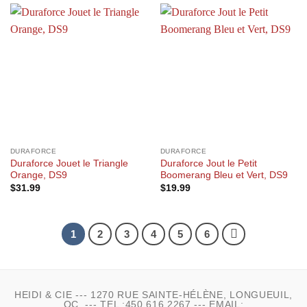
DURAFORCE
DURAFORCE
Duraforce Jouet le Triangle
Duraforce Jout le Petit
Orange, DS9
Boomerang Bleu et Vert, DS9
$
31.99
$
19.99
1
2
3
4
5
6
HEIDI & CIE --- 1270 RUE SAINTE-HÉLÈNE, LONGUEUIL,
QC. --- TEL :450.616.2267 --- EMAIL: