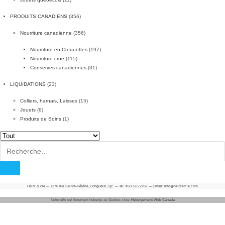
PRODUITS CANADIENS
(356)
Nourriture canadienne
(356)
Nourriture en Croquettes
(197)
Nourriture crue
(115)
Conserves canadiennes
(31)
LIQUIDATIONS
(23)
Colliers, harnais, Laisses
(15)
Jouets
(6)
Produits de Soins
(1)
Rechercher :
Heidi & cie --- 1270 rue Sainte-Hélène, Longueuil, Qc. --- Tel :450.616.2267 --- Email: info@heidietcie.com
Notre site est fièrement hébergé au Québec chez
Hébergement Web Canada