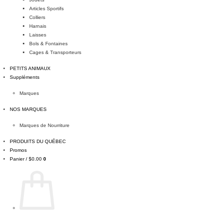
Articles Sportifs
Colliers
Harnais
Laisses
Bols & Fontaines
Cages & Transporteurs
PETITS ANIMAUX
Suppléments
Marques
NOS MARQUES
Marques de Nourriture
PRODUITS DU QUÉBEC
Promos
Panier /
$
0.00
0