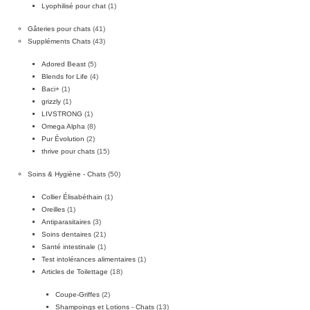
Lyophilisé pour chat
(1)
Gâteries pour chats
(41)
Suppléments Chats
(43)
Adored Beast
(5)
Blends for Life
(4)
Baci+
(1)
grizzly
(1)
LIVSTRONG
(1)
Omega Alpha
(8)
Pur Évolution
(2)
thrive pour chats
(15)
Soins & Hygiène - Chats
(50)
Collier Élisabéthain
(1)
Oreilles
(1)
Antiparasitaires
(3)
Soins dentaires
(21)
Santé intestinale
(1)
Test intolérances alimentaires
(1)
Articles de Toilettage
(18)
Coupe-Griffes
(2)
Shampoings et Lotions - Chats
(13)