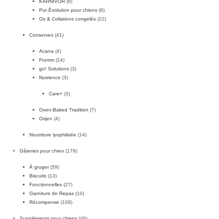
KARNIVOR
(8)
Pur Évolution pour chiens
(6)
Os & Collations congelés
(22)
Conserves
(41)
Acana
(4)
Fromm
(14)
go! Solutions
(3)
Nutrience
(3)
Care+
(3)
Oven-Baked Tradition
(7)
Orijen
(4)
Nourriture lyophilisée
(14)
Gâteries pour chien
(179)
À gruger
(59)
Biscuits
(13)
Fonctionnelles
(27)
Garniture de Repas
(10)
Récompense
(108)
Suppléments pour chiens
(46)