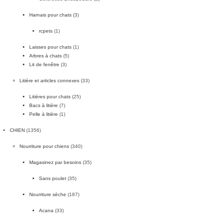
Harnais pour chats
(3)
rcpets
(1)
Laisses pour chats
(1)
Arbres à chats
(5)
Lit de fenêtre
(3)
Litière et articles connexes
(33)
Litières pour chats
(25)
Bacs à litière
(7)
Pelle à litière
(1)
CHIEN
(1356)
Nourriture pour chiens
(340)
Magasinez par besoins
(35)
Sans poulet
(35)
Nourriture sèche
(187)
Acana
(33)