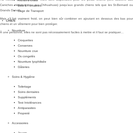
Arbres à chats
Caniches miniatures ou aux Chihuahuas) jusqu’aux grands chiens tels que les St-Bernard ou
Bols & Fontaines
Grands Danois.
Cage de Transport
Mais s’il fait vraiment froid, on peut bien sûr combiner en ajoutant en dessous des bas pour
CHIEN
chiens et un vêtement pour bien protéger.
Nourriture
À une personne, elles ne sont pas nécessairement faciles à mettre et il faut se pratiquer…
Croquettes
Conserves
Nourriture crue
Os congelés
Nourriture lyophilisée
Gâteries
Soins & Hygiène
Toilettage
Soins dentaires
Suppléments
Test Intolérances
Antiparasites
Propreté
Accessoires
Jouets