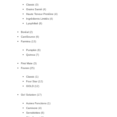
Classic
(3)
Grains Santé
(4)
Haute Teneur Protéine
(4)
Ingrédients Limités
(4)
Lyophilisé
(8)
Boréal
(2)
CaniSource
(6)
Farmina
(13)
Pumpkin
(6)
Quinoa
(7)
First Mate
(3)
Fromm
(25)
Classic
(1)
Four Star
(12)
GOLD
(12)
Go! Solution
(17)
Autres Fonctions
(1)
Carnivore
(4)
Sensitivities
(6)