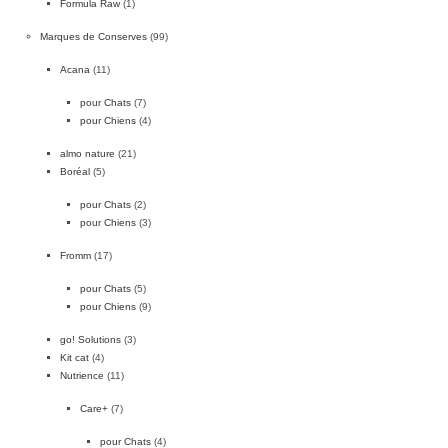
Formula Raw
(1)
Marques de Conserves
(99)
Acana
(11)
pour Chats
(7)
pour Chiens
(4)
almo nature
(21)
Boréal
(5)
pour Chats
(2)
pour Chiens
(3)
Fromm
(17)
pour Chats
(5)
pour Chiens
(9)
go! Solutions
(3)
Kit cat
(4)
Nutrience
(11)
Care+
(7)
pour Chats
(4)