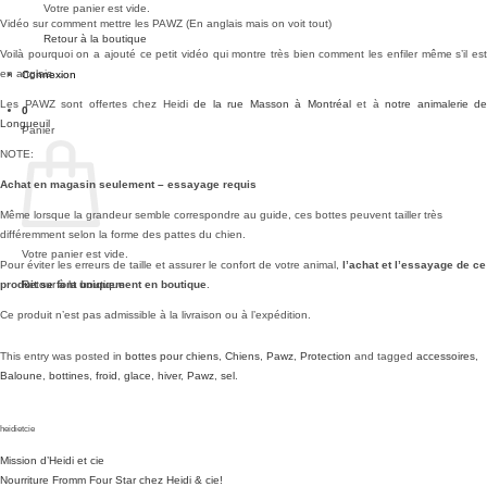
Votre panier est vide.
Vidéo sur comment mettre les PAWZ (En anglais mais on voit tout)
Retour à la boutique
Voilà pourquoi on a ajouté ce petit vidéo qui montre très bien comment les enfiler même s’il est
en anglais…
Connexion
Les PAWZ sont offertes chez Heidi
de la rue Masson à Montréal
et à
notre animalerie de
0
Longueuil
Panier
NOTE:
Achat en magasin seulement – essayage requis
Même lorsque la grandeur semble correspondre au guide, ces bottes peuvent tailler très
différemment selon la forme des pattes du chien.
Votre panier est vide.
Pour éviter les erreurs de taille et assurer le confort de votre animal,
l’achat et l’essayage de ce
Retour à la boutique
produit se font uniquement en boutique
.
Ce produit n’est pas admissible à la livraison ou à l’expédition.
This entry was posted in
bottes pour chiens
,
Chiens
,
Pawz
,
Protection
and tagged
accessoires
,
Baloune
,
bottines
,
froid
,
glace
,
hiver
,
Pawz
,
sel
.
heidietcie
Mission d’Heidi et cie
Nourriture Fromm Four Star chez Heidi & cie!