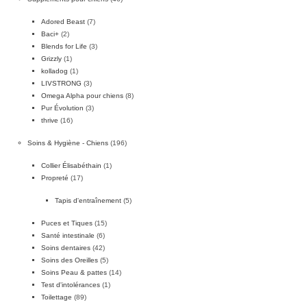
Adored Beast
(7)
Baci+
(2)
Blends for Life
(3)
Grizzly
(1)
kolladog
(1)
LIVSTRONG
(3)
Omega Alpha pour chiens
(8)
Pur Évolution
(3)
thrive
(16)
Soins & Hygiène - Chiens
(196)
Collier Élisabéthain
(1)
Propreté
(17)
Tapis d'entraînement
(5)
Puces et Tiques
(15)
Santé intestinale
(6)
Soins dentaires
(42)
Soins des Oreilles
(5)
Soins Peau & pattes
(14)
Test d'intolérances
(1)
Toilettage
(89)