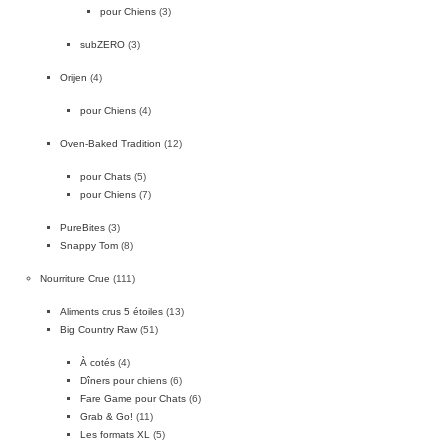
pour Chiens
(3)
subZERO
(3)
Orijen
(4)
pour Chiens
(4)
Oven-Baked Tradition
(12)
pour Chats
(5)
pour Chiens
(7)
PureBites
(3)
Snappy Tom
(8)
Nourriture Crue
(111)
Aliments crus 5 étoiles
(13)
Big Country Raw
(51)
À cotés
(4)
Dîners pour chiens
(6)
Fare Game pour Chats
(6)
Grab & Go!
(11)
Les formats XL
(5)