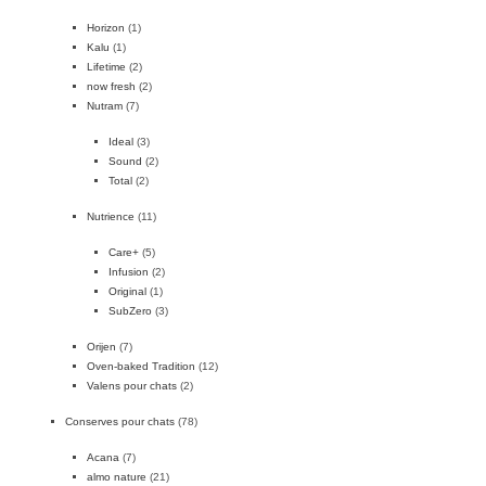
Horizon
(1)
Kalu
(1)
Lifetime
(2)
now fresh
(2)
Nutram
(7)
Ideal
(3)
Sound
(2)
Total
(2)
Nutrience
(11)
Care+
(5)
Infusion
(2)
Original
(1)
SubZero
(3)
Orijen
(7)
Oven-baked Tradition
(12)
Valens pour chats
(2)
Conserves pour chats
(78)
Acana
(7)
almo nature
(21)