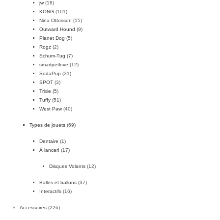
jw
(18)
KONG
(101)
Nina Ottosson
(15)
Outward Hound
(9)
Planet Dog
(5)
Rogz
(2)
Schum-Tug
(7)
smartpetlove
(12)
SodaPup
(31)
SPOT
(3)
Trixie
(5)
Tuffy
(51)
West Paw
(40)
Types de jouets
(69)
Dentaire
(1)
À lancer!
(17)
Disques Volants
(12)
Balles et ballons
(37)
Interactifs
(16)
Accessoires
(226)