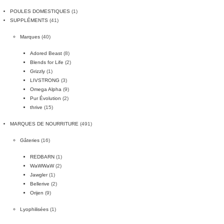
POULES DOMESTIQUES
(1)
SUPPLÉMENTS
(41)
Marques
(40)
Adored Beast
(8)
Blends for Life
(2)
Grizzly
(1)
LIVSTRONG
(3)
Omega Alpha
(9)
Pur Évolution
(2)
thrive
(15)
MARQUES DE NOURRITURE
(491)
Gâteries
(16)
REDBARN
(1)
WaWWaW
(2)
Jawgler
(1)
Bellerive
(2)
Orijen
(9)
Lyophilisées
(1)