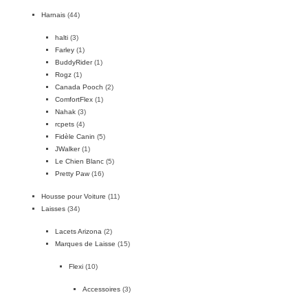
Harnais
(44)
halti
(3)
Farley
(1)
BuddyRider
(1)
Rogz
(1)
Canada Pooch
(2)
ComfortFlex
(1)
Nahak
(3)
rcpets
(4)
Fidèle Canin
(5)
JWalker
(1)
Le Chien Blanc
(5)
Pretty Paw
(16)
Housse pour Voiture
(11)
Laisses
(34)
Lacets Arizona
(2)
Marques de Laisse
(15)
Flexi
(10)
Accessoires
(3)