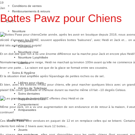
19
Conditions de ventes
Jan
Remboursements & retours
Bottes Pawz pour Chiens
CHAT
Nourriture
Cette année, après les avoir en boutique depuis 2016, nous avons
décidé d’essayer les PAWZ, souvent appelées bottes “balounes”, avec Heidi et Jack et… on a
Croquettes
été très agréablement surpris!
Conserves
Nourriture crue
Et on doit dire que l’on a vu une énorme différence sur la marche pour Jack et encore plus Heidi!
Nourriture Lyophilisée
Normalement, après une neige, Heidi ne marchait qu’environ 100m avant qu’elle ne commence à
Gâteries
lever une patte… La raison est que de la glace se formait entre ses coussins.
Soins & Hygiène
Et la situation était amplifiée après l’épandage de petites roches ou de sel..
Litières pour chats
Et bien, avec les bottines PAWZ pour chiens, elle peut marcher quelques blocs avec un grand
Articles de Toilettage
plaisir! Elle court, gambade et s’amuse durant sa marche même s’il fait –10 degrés Celsius.
Soins dentaires
Suppléments Chats
Comportement
Même pour Jack, on a vu une augmentation de son endurance et de retour à la maison, il veut
Antiparasites
continuer!
Accessoires
Ces
bottes Pawz
sont vendues en paquet de 12 et on remplace celles qui se brisent. Certains
clients font même 2 hivers avec leurs 12 bottes…
Jouets
Au niveau des grandeurs, elles sont disponibles pour les petits chiens (font souvent aux