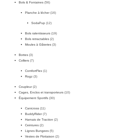
Bols & Fontaines
(56)
Planche à lécher
(16)
SodaPup
(12)
Bols ralentisseurs
(19)
Bols retractables
(2)
Moules à Gâteries
(3)
Bottes
(3)
Colliers
(7)
ComfortFlex
(1)
Rogz
(3)
Coupleur
(2)
Cages, Enclos et transporteurs
(10)
Équipement Sportifs
(30)
Canicross
(11)
BuddyRider
(7)
Harnais de Traction
(2)
Ceintures
(2)
Lignes Bungees
(5)
Vestes de Flottaison
(2)