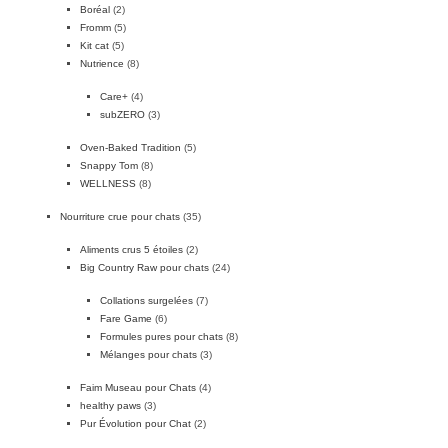
Boréal
(2)
Fromm
(5)
Kit cat
(5)
Nutrience
(8)
Care+
(4)
subZERO
(3)
Oven-Baked Tradition
(5)
Snappy Tom
(8)
WELLNESS
(8)
Nourriture crue pour chats
(35)
Aliments crus 5 étoiles
(2)
Big Country Raw pour chats
(24)
Collations surgelées
(7)
Fare Game
(6)
Formules pures pour chats
(8)
Mélanges pour chats
(3)
Faim Museau pour Chats
(4)
healthy paws
(3)
Pur Évolution pour Chat
(2)