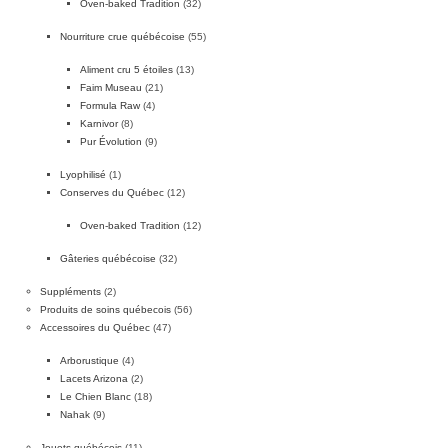
Oven-baked Tradition
(32)
Nourriture crue québécoise
(55)
Aliment cru 5 étoiles
(13)
Faim Museau
(21)
Formula Raw
(4)
Karnivor
(8)
Pur Évolution
(9)
Lyophilisé
(1)
Conserves du Québec
(12)
Oven-baked Tradition
(12)
Gâteries québécoise
(32)
Suppléments
(2)
Produits de soins québecois
(56)
Accessoires du Québec
(47)
Arborustique
(4)
Lacets Arizona
(2)
Le Chien Blanc
(18)
Nahak
(9)
Jouets québécois
(11)