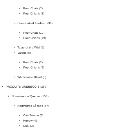
Pour Chats
(7)
Pour Chiens
(8)
Oven-baked Tradition
(31)
Pour Chats
(12)
Pour Chiens
(19)
Taste of the Wild
(1)
Valens
(6)
Pour Chats
(2)
Pour Chiens
(4)
Wholesome Blend
(3)
PRODUITS QUÉBÉCOIS
(267)
Nourriture du Québec
(150)
Nourritures Sèches
(47)
CaniSource
(8)
Hurraw
(4)
Kalu
(3)