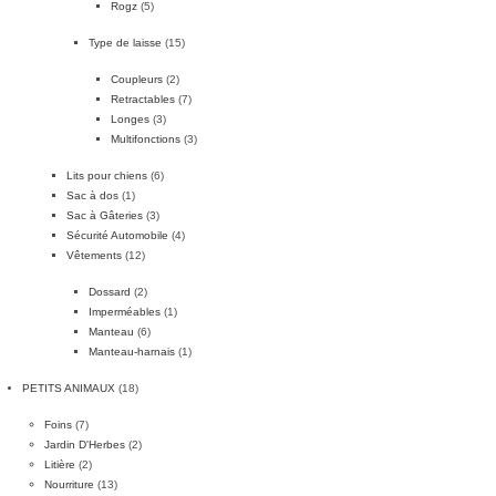
Rogz
(5)
Type de laisse
(15)
Coupleurs
(2)
Retractables
(7)
Longes
(3)
Multifonctions
(3)
Lits pour chiens
(6)
Sac à dos
(1)
Sac à Gâteries
(3)
Sécurité Automobile
(4)
Vêtements
(12)
Dossard
(2)
Imperméables
(1)
Manteau
(6)
Manteau-harnais
(1)
PETITS ANIMAUX
(18)
Foins
(7)
Jardin D'Herbes
(2)
Litière
(2)
Nourriture
(13)