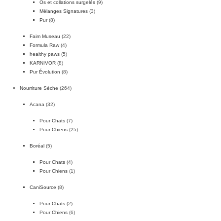
Os et collations surgelés
(9)
Mélanges Signatures
(3)
Pur
(8)
Faim Museau
(22)
Formula Raw
(4)
healthy paws
(5)
KARNIVOR
(8)
Pur Évolution
(8)
Nourriture Sèche
(264)
Acana
(32)
Pour Chats
(7)
Pour Chiens
(25)
Boréal
(5)
Pour Chats
(4)
Pour Chiens
(1)
CaniSource
(8)
Pour Chats
(2)
Pour Chiens
(6)