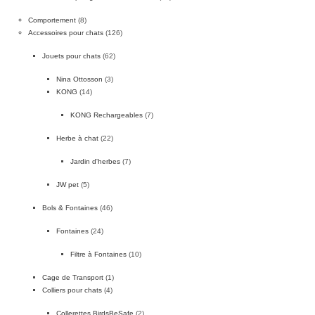
Comportement
(8)
Accessoires pour chats
(126)
Jouets pour chats
(62)
Nina Ottosson
(3)
KONG
(14)
KONG Rechargeables
(7)
Herbe à chat
(22)
Jardin d'herbes
(7)
JW pet
(5)
Bols & Fontaines
(46)
Fontaines
(24)
Filtre à Fontaines
(10)
Cage de Transport
(1)
Colliers pour chats
(4)
Collerettes BirdsBeSafe
(2)