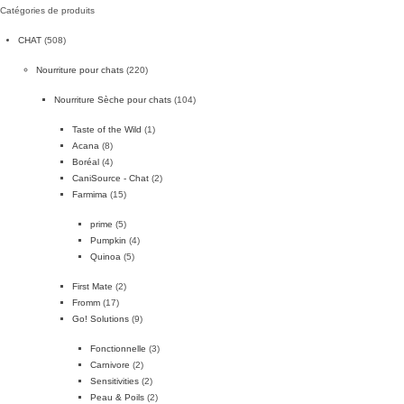
Catégories de produits
CHAT
(508)
Nourriture pour chats
(220)
Nourriture Sèche pour chats
(104)
Taste of the Wild
(1)
Acana
(8)
Boréal
(4)
CaniSource - Chat
(2)
Farmima
(15)
prime
(5)
Pumpkin
(4)
Quinoa
(5)
First Mate
(2)
Fromm
(17)
Go! Solutions
(9)
Fonctionnelle
(3)
Carnivore
(2)
Sensitivities
(2)
Peau & Poils
(2)