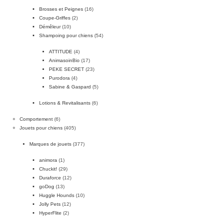
Brosses et Peignes
(16)
Coupe-Griffes
(2)
Démêleur
(10)
Shampoing pour chiens
(54)
ATTITUDE
(4)
AnimasoinBio
(17)
PEKE SECRET
(23)
Purodora
(4)
Sabine & Gaspard
(5)
Lotions & Revitalisants
(6)
Comportement
(6)
Jouets pour chiens
(405)
Marques de jouets
(377)
animora
(1)
Chuckit!
(29)
Duraforce
(12)
goDog
(13)
Huggle Hounds
(10)
Jolly Pets
(12)
HyperFlite
(2)