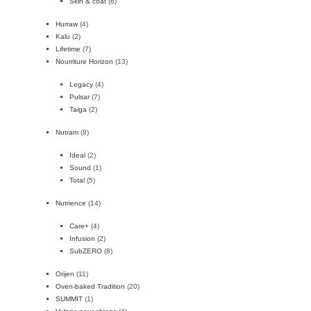
Skin & coat
(6)
Hurraw
(4)
Kalu
(2)
Lifetime
(7)
Nourriture Horizon
(13)
Legacy
(4)
Pulsar
(7)
Taiga
(2)
Nutram
(8)
Ideal
(2)
Sound
(1)
Total
(5)
Nutrience
(14)
Care+
(4)
Infusion
(2)
SubZERO
(8)
Orijen
(11)
Oven-baked Tradition
(20)
SUMMIT
(1)