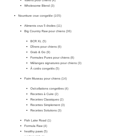
Valens pour chiens
(4)
Wholesome Blend
(3)
Nourriture crue congelée
(105)
Aliments crus 5 étoiles
(11)
Big Country Raw pour chiens
(36)
BCR XL
(5)
Dîners pour chiens
(6)
Grab & Go
(9)
Formules Pures pour chiens
(8)
Mélanges signatures pour chiens
(3)
À cotés congelés
(5)
Faim Museau pour chiens
(14)
Os/collations congelées
(4)
Recettes à Cuire
(2)
Recettes Classiques
(2)
Recettes Simplement
(3)
Recettes Solutions
(3)
Fish Lake Road
(1)
Formula Raw
(4)
healthy paws
(5)