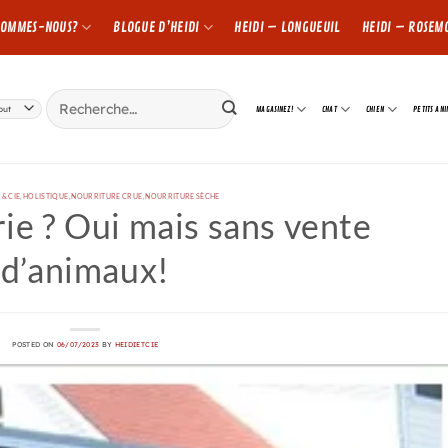
SOMMES-NOUS?
BLOGUE D’HEIDI
HEIDI – LONGUEUIL
HEIDI – ROSEM
Rechercher :
MAGASINEZ!
CHAT
CHIEN
PETITS AN
 & CIE
,
HOLISTIQUE
,
NOURRITURE CRUE
,
NOURRITURE SÈCHE
ie ? Oui mais sans vente
d’animaux!
POSTED ON
06/07/2023
BY
HEIDIETCIE