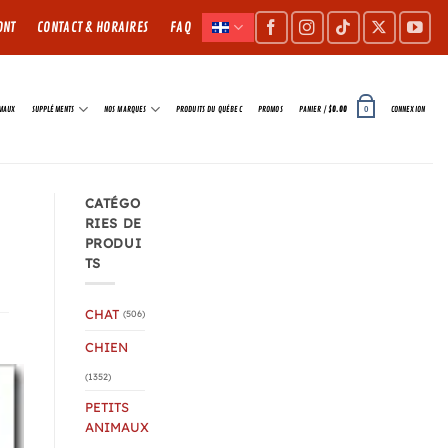
ONT
CONTACT & HORAIRES
FAQ
IMAUX
SUPPLÉMENTS
NOS MARQUES
PRODUITS DU QUÉBEC
PROMOS
PANIER /
$
0.00
CONNEXION
0
CATÉGO
RIES DE
PRODUI
TS
CHAT
(506)
CHIEN
(1352)
PETITS
ANIMAUX