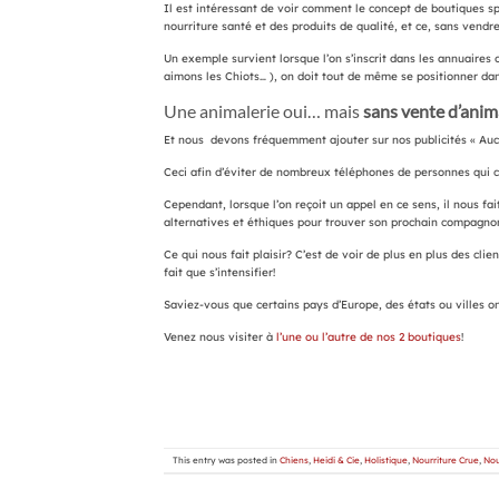
Il est intéressant de voir comment le concept de boutiques 
nourriture santé et des produits de qualité, et ce, sans vendr
Un exemple survient lorsque l’on s’inscrit dans les annuaire
aimons les Chiots… ), on doit tout de même se positionner dan
Une animalerie oui… mais
sans vente d’ani
Et nous devons fréquemment ajouter sur nos publicités « Auc
Ceci afin d’éviter de nombreux téléphones de personnes qui c
Cependant, lorsque l’on reçoit un appel en ce sens, il nous fai
alternatives et éthiques pour trouver son prochain compagnon 
Ce qui nous fait plaisir? C’est de voir de plus en plus des cli
fait que s’intensifier!
Saviez-vous que certains pays d’Europe, des états ou villes o
Venez nous visiter à
l’une ou l’autre de nos 2 boutiques
!
This entry was posted in
Chiens
,
Heidi & Cie
,
Holistique
,
Nourriture Crue
,
Nou