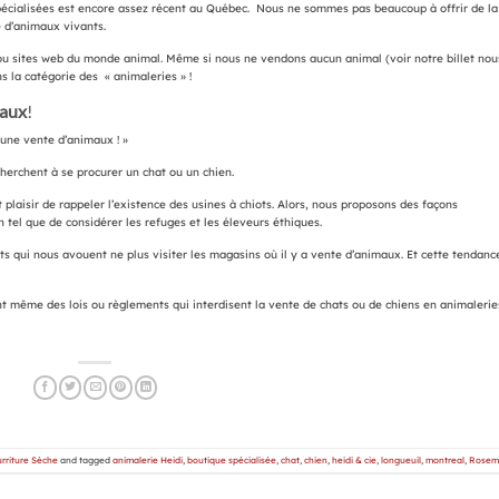
spécialisées est encore assez récent au Québec. Nous ne sommes pas beaucoup à offrir de la
e d’animaux vivants.
s ou sites web du monde animal. Même si nous ne vendons aucun animal (voir notre billet nou
s la catégorie des « animaleries » !
maux
!
une vente d’animaux ! »
herchent à se procurer un chat ou un chien.
t plaisir de rappeler l’existence des usines à chiots. Alors, nous proposons des façons
tel que de considérer les refuges et les éleveurs éthiques.
ents qui nous avouent ne plus visiter les magasins où il y a vente d’animaux. Et cette tendanc
nt même des lois ou règlements qui interdisent la vente de chats ou de chiens en animalerie
rriture Sèche
and tagged
animalerie Heidi
,
boutique spécialisée
,
chat
,
chien
,
heidi & cie
,
longueuil
,
montreal
,
Rosem