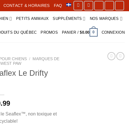
CONTACT & HORAIRES
FAQ
HIEN
PETITS ANIMAUX
SUPPLÉMENTS
NOS MARQUES
0
ODUITS DU QUÉBEC
PROMOS
PANIER /
$
0.00
CONNEXION
POUR CHIENS
/
MARQUES DE
WEST PAW
lex Le Drifty
.99
c le Seaflex™, non toxique et
yclable!