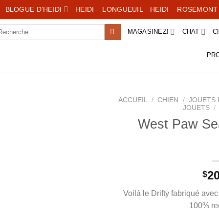
BLOGUE D’HEIDI
HEIDI – LONGUEUIL
HEIDI – ROSEMONT
chercher :
MAGASINEZ!
CHAT
C
PR
ACCUEIL
/
CHIEN
/
JOUETS 
JOUETS
/
West Paw Seaf
20
$
Voilà le Drifty fabriqué ave
100% rec