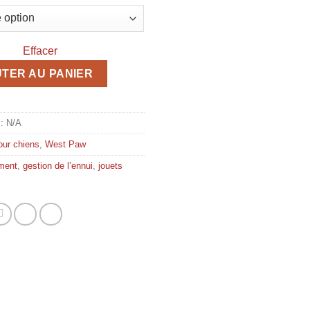
Effacer
eaflex Le Drifty
TER AU PANIER
 :
N/A
our chiens
,
West Paw
ment
,
gestion de l’ennui
,
jouets