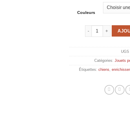
Couleurs
quantité de West Paw S
AJOU
UGS
Catégories:
Jouets p
Étiquettes:
chiens
,
enrichisse