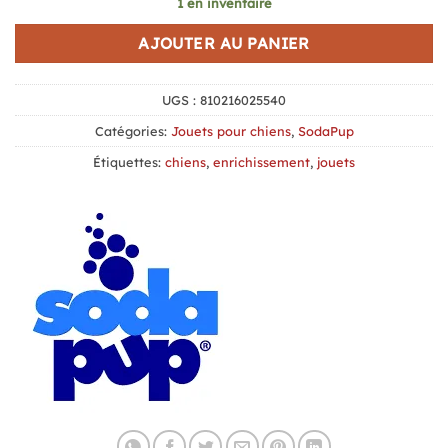
1 en inventaire
AJOUTER AU PANIER
UGS :
810216025540
Catégories:
Jouets pour chiens
,
SodaPup
Étiquettes:
chiens
,
enrichissement
,
jouets