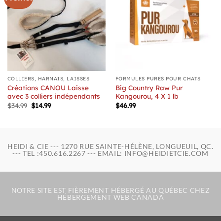
COLLIERS, HARNAIS, LAISSES
FORMULES PURES POUR CHATS
Créations CANOU Laisse
Big Country Raw Pur
avec 3 colliers indépendants
Kangourou, 4 X 1 lb
Le
Le
$
34.99
$
14.99
$
46.99
prix
prix
initial
actuel
était :
est :
$34.99.
$14.99.
HEIDI & CIE --- 1270 RUE SAINTE-HÉLÈNE, LONGUEUIL, QC.
--- TEL :450.616.2267 --- EMAIL: INFO@HEIDIETCIE.COM
NOTRE SITE EST FIÈREMENT HÉBERGÉ AU QUÉBEC CHEZ
HÉBERGEMENT WEB CANADA