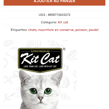
AJOUTER AU PANIER
UGS :
8858772602272
Catégorie:
Kit cat
Étiquettes:
chats
,
nourriture en conserve
,
poisson
,
poulet