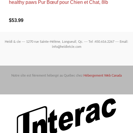
healthy paws Pur Bœuf pour Chien et Chat, 8lb
$
53.99
Heidi & cie --- 1270 rue Sainte-Hélène, Longueuil, Qc. --- Tel :450.616.2267 --- Email:
info@heidietcie.com
Notre site est fièrement hébergé au Québec chez
Hébergement Web Canada
In