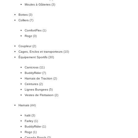
Moules à Gâteries
(3)
Bottes
(3)
Colliers
(7)
ComfortFlex
(1)
Rogz
(3)
Coupleur
(2)
Cages, Enclos et transporteurs
(10)
Équipement Sportifs
(30)
Canicross
(11)
BuddyRider
(7)
Harnais de Traction
(2)
Ceintures
(2)
Lignes Bungees
(5)
Vestes de Flottaison
(2)
Harnais
(44)
halti
(3)
Farley
(1)
BuddyRider
(1)
Rogz
(1)
Canada Pooch
(2)