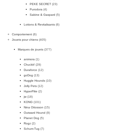
PEKE SECRET
(23)
Purodora
(4)
Sabine & Gaspard
(5)
Lotions & Revitalisants
(6)
Comportement
(6)
Jouets pour chiens
(405)
Marques de jouets
(377)
animora
(1)
Chuckit!
(29)
Duraforce
(12)
goDog
(13)
Huggle Hounds
(10)
Jolly Pets
(12)
HyperFlite
(2)
jw
(18)
KONG
(101)
Nina Ottosson
(15)
Outward Hound
(9)
Planet Dog
(5)
Rogz
(2)
Schum-Tug
(7)