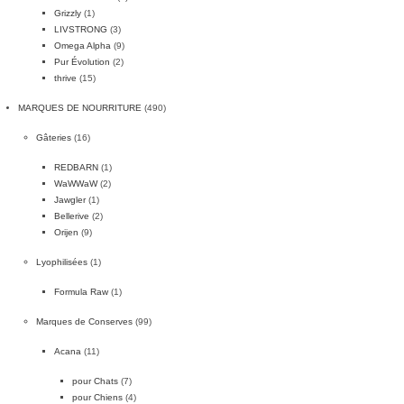
Grizzly
(1)
LIVSTRONG
(3)
Omega Alpha
(9)
Pur Évolution
(2)
thrive
(15)
MARQUES DE NOURRITURE
(490)
Gâteries
(16)
REDBARN
(1)
WaWWaW
(2)
Jawgler
(1)
Bellerive
(2)
Orijen
(9)
Lyophilisées
(1)
Formula Raw
(1)
Marques de Conserves
(99)
Acana
(11)
pour Chats
(7)
pour Chiens
(4)