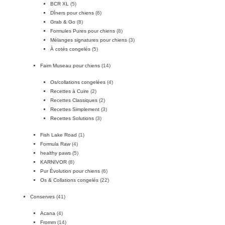
BCR XL
(5)
Dîners pour chiens
(6)
Grab & Go
(8)
Formules Pures pour chiens
(8)
Mélanges signatures pour chiens
(3)
À cotés congelés
(5)
Faim Museau pour chiens
(14)
Os/collations congelées
(4)
Recettes à Cuire
(2)
Recettes Classiques
(2)
Recettes Simplement
(3)
Recettes Solutions
(3)
Fish Lake Road
(1)
Formula Raw
(4)
healthy paws
(5)
KARNIVOR
(8)
Pur Évolution pour chiens
(6)
Os & Collations congelés
(22)
Conserves
(41)
Acana
(4)
Fromm
(14)