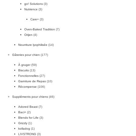
go! Solutions
(3)
Nutrience
(3)
Care+
(3)
Oven-Baked Tradition
(7)
Orijen
(4)
Nourriture lyophilisée
(14)
Gâteries pour chien
(177)
À gruger
(59)
Biscuits
(13)
Fonctionnelles
(27)
Garniture de Repas
(10)
Récompense
(106)
Suppléments pour chiens
(46)
Adored Beast
(7)
Baci+
(2)
Blends for Life
(3)
Grizzly
(1)
kolladog
(1)
LIVSTRONG
(3)