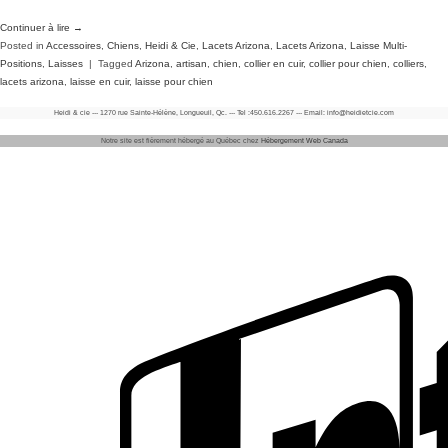
Continuer à lire
→
Posted in
Accessoires
,
Chiens
,
Heidi & Cie
,
Lacets Arizona
,
Lacets Arizona
,
Laisse Multi-
Positions
,
Laisses
|
Tagged
Arizona
,
artisan
,
chien
,
collier en cuir
,
collier pour chien
,
colliers
,
lacets arizona
,
laisse en cuir
,
laisse pour chien
Heidi & cie --- 1270 rue Sainte-Hélène, Longueuil, Qc. --- Tel :450.616.2267 --- Email: info@heidietcie.com
Notre site est fièrement hébergé au Québec chez
Hébergement Web Canada