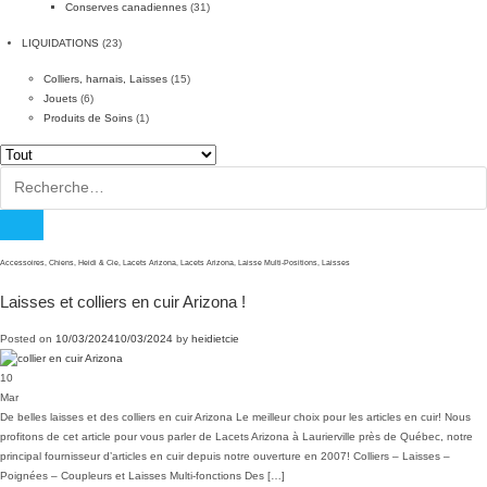
Conserves canadiennes
(31)
LIQUIDATIONS
(23)
Colliers, harnais, Laisses
(15)
Jouets
(6)
Produits de Soins
(1)
Rechercher :
Accessoires
,
Chiens
,
Heidi & Cie
,
Lacets Arizona
,
Lacets Arizona
,
Laisse Multi-Positions
,
Laisses
Laisses et colliers en cuir Arizona !
Posted on
10/03/2024
10/03/2024
by
heidietcie
10
Mar
De belles laisses et des colliers en cuir Arizona Le meilleur choix pour les articles en cuir! Nous
profitons de cet article pour vous parler de Lacets Arizona à Laurierville près de Québec, notre
principal fournisseur d’articles en cuir depuis notre ouverture en 2007! Colliers – Laisses –
Poignées – Coupleurs et Laisses Multi-fonctions Des […]