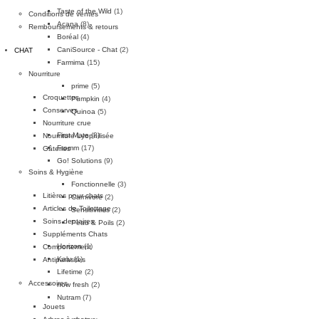
Taste of the Wild
(1)
Conditions de ventes
Acana
(8)
Remboursements & retours
Boréal
(4)
CaniSource - Chat
(2)
CHAT
Farmima
(15)
Nourriture
prime
(5)
Croquettes
Pumpkin
(4)
Conserves
Quinoa
(5)
Nourriture crue
First Mate
(2)
Nourriture Lyophilisée
Fromm
(17)
Gâteries
Go! Solutions
(9)
Soins & Hygiène
Fonctionnelle
(3)
Litières pour chats
Carnivore
(2)
Articles de Toilettage
Sensitivities
(2)
Soins dentaires
Peau & Poils
(2)
Suppléments Chats
Horizon
(1)
Comportement
Kalu
(1)
Antiparasites
Lifetime
(2)
Accessoires
now fresh
(2)
Nutram
(7)
Jouets