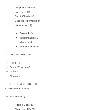
Lits pour chiens
(6)
Sac à dos
(1)
Sac à Gâteries
(3)
Sécurité Automobile
(4)
Vêtements
(12)
Dossard
(2)
Imperméables
(1)
Manteau
(6)
Manteau-harnais
(1)
PETITS ANIMAUX
(18)
Foins
(7)
Jardin D'Herbes
(2)
Litière
(2)
Nourriture
(13)
POULES DOMESTIQUES
(1)
SUPPLÉMENTS
(41)
Marques
(40)
Adored Beast
(8)
Blends for Life
(2)