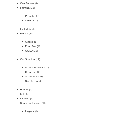
CaniSource
(6)
Farmina
(13)
Pumpkin
(6)
Quinoa
(7)
First Mate
(3)
Fromm
(25)
Classic
(1)
Four Star
(12)
GOLD
(12)
Go! Solution
(17)
Autres Fonctions
(1)
Carnivore
(4)
Sensitivities
(6)
Skin & coat
(6)
Hurraw
(4)
Kalu
(2)
Lifetime
(7)
Nourriture Horizon
(13)
Legacy
(4)