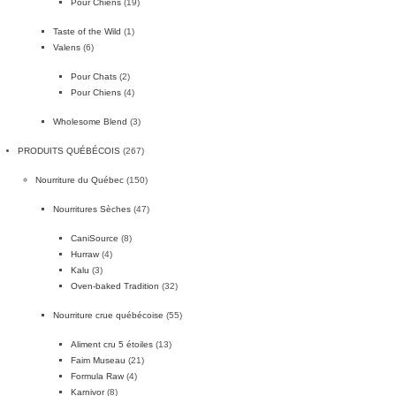
Pour Chiens
(19)
Taste of the Wild
(1)
Valens
(6)
Pour Chats
(2)
Pour Chiens
(4)
Wholesome Blend
(3)
PRODUITS QUÉBÉCOIS
(267)
Nourriture du Québec
(150)
Nourritures Sèches
(47)
CaniSource
(8)
Hurraw
(4)
Kalu
(3)
Oven-baked Tradition
(32)
Nourriture crue québécoise
(55)
Aliment cru 5 étoiles
(13)
Faim Museau
(21)
Formula Raw
(4)
Karnivor
(8)