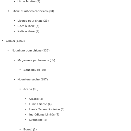
Lit de fenêtre
(3)
Litière et articles connexes
(33)
Litières pour chats
(25)
Bacs à litière
(7)
Pelle à litière
(1)
CHIEN
(1353)
Nourriture pour chiens
(339)
Magasinez par besoins
(35)
Sans poulet
(35)
Nourriture sèche
(187)
Acana
(33)
Classic
(3)
Grains Santé
(4)
Haute Teneur Protéine
(4)
Ingrédients Limités
(4)
Lyophilisé
(8)
Boréal
(2)