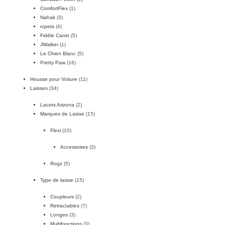
ComfortFlex
(1)
Nahak
(3)
rcpets
(4)
Fidèle Canin
(5)
JWalker
(1)
Le Chien Blanc
(5)
Pretty Paw
(16)
Housse pour Voiture
(11)
Laisses
(34)
Lacets Arizona
(2)
Marques de Laisse
(15)
Flexi
(10)
Accessoires
(3)
Rogz
(5)
Type de laisse
(15)
Coupleurs
(2)
Retractables
(7)
Longes
(3)
Multifonctions
(3)