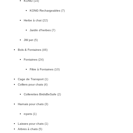
KONG
(14)
KONG Rechargeables
(7)
Herbe à chat
(22)
Jardin d'herbes
(7)
JW pet
(5)
Bols & Fontaines
(46)
Fontaines
(24)
Filtre à Fontaines
(10)
Cage de Transport
(1)
Colliers pour chats
(4)
Collerettes BirdsBeSafe
(2)
Harnais pour chats
(3)
rcpets
(1)
Laisses pour chats
(1)
Arbres à chats
(5)