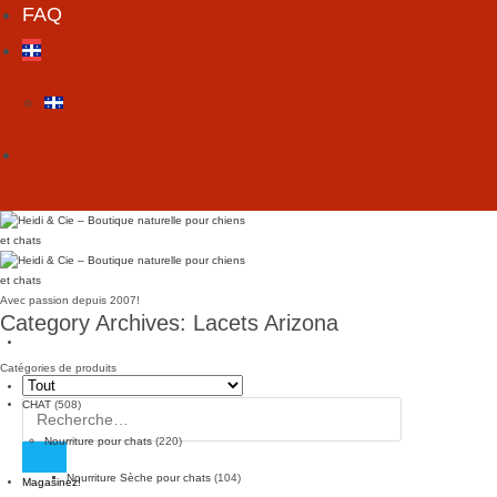
FAQ
Avec passion depuis 2007!
Category Archives:
Lacets Arizona
Catégories de produits
CHAT
(508)
Rechercher :
Nourriture pour chats
(220)
Nourriture Sèche pour chats
(104)
Magasinez!