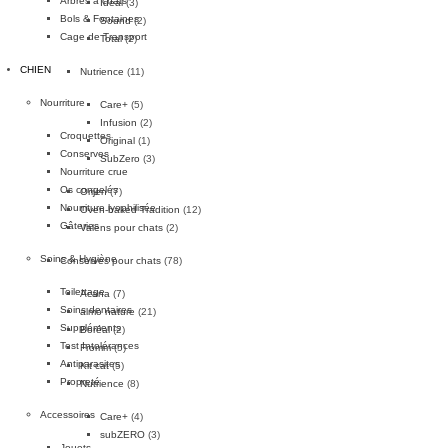
Arbres à chats
Ideal
(3)
Bols & Fontaines
Sound
(2)
Cage de Transport
Total
(2)
CHIEN
Nutrience
(11)
Nourriture
Care+
(5)
Infusion
(2)
Croquettes
Original
(1)
Conserves
SubZero
(3)
Nourriture crue
Os congelés
Orijen
(7)
Nourriture lyophilisée
Oven-baked Tradition
(12)
Gâteries
Valens pour chats
(2)
Soins & Hygiène
Conserves pour chats
(78)
Toilettage
Acana
(7)
Soins dentaires
almo nature
(21)
Suppléments
Boréal
(2)
Test Intolérances
Fromm
(5)
Antiparasites
Kit cat
(5)
Propreté
Nutrience
(8)
Accessoires
Care+
(4)
subZERO
(3)
Jouets