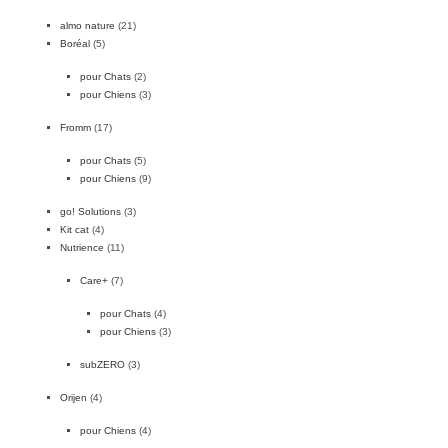
almo nature
(21)
Boréal
(5)
pour Chats
(2)
pour Chiens
(3)
Fromm
(17)
pour Chats
(5)
pour Chiens
(9)
go! Solutions
(3)
Kit cat
(4)
Nutrience
(11)
Care+
(7)
pour Chats
(4)
pour Chiens
(3)
subZERO
(3)
Orijen
(4)
pour Chiens
(4)