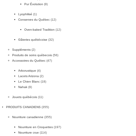
Pur Évolution
(9)
Lyophilisé
(1)
Conserves du Québec
(12)
Oven-baked Tradition
(12)
Gâteries québécoise
(32)
Suppléments
(2)
Produits de soins québecois
(56)
Accessoires du Québec
(47)
Arborustique
(4)
Lacets Arizona
(2)
Le Chien Blanc
(18)
Nahak
(9)
Jouets québécois
(11)
PRODUITS CANADIENS
(355)
Nourriture canadienne
(355)
Nourriture en Croquettes
(197)
Nourriture crue
(114)