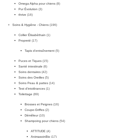
Omega Alpha pour chiens
(8)
Pur Évolution
(3)
thrive
(16)
Soins & Hygiène - Chiens
(196)
Collier Élisabéthain
(1)
Propreté
(17)
Tapis d'entraînement
(5)
Puces et Tiques
(15)
Santé intestinale
(6)
Soins dentaires
(42)
Soins des Oreilles
(5)
Soins Peau & pattes
(14)
Test d'intolérances
(1)
Toilettage
(89)
Brosses et Peignes
(16)
Coupe-Griffes
(2)
Démêleur
(10)
Shampoing pour chiens
(54)
ATTITUDE
(4)
AnimasoinBio
(17)