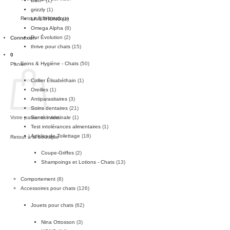
Baci+
(1)
grizzly
(1)
Retour à la boutique
LIVSTRONG
(1)
Omega Alpha
(8)
Pur Évolution
(2)
Connexion
thrive pour chats
(15)
0
Soins & Hygiène - Chats
(50)
Panier
Collier Élisabéthain
(1)
Oreilles
(1)
Antiparasitaires
(3)
Soins dentaires
(21)
Santé intestinale
(1)
Votre panier est vide.
Test intolérances alimentaires
(1)
Articles de Toilettage
(18)
Retour à la boutique
Coupe-Griffes
(2)
Shampoings et Lotions - Chats
(13)
Comportement
(8)
Accessoires pour chats
(126)
Jouets pour chats
(62)
Nina Ottosson
(3)