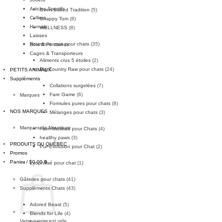
Articles Sportifs
Oven-Baked Tradition
(5)
Colliers
Snappy Tom
(8)
Harnais
WELLNESS
(8)
Laisses
Nourriture crue pour chats
(35)
Bols & Fontaines
Cages & Transporteurs
Aliments crus 5 étoiles
(2)
Big Country Raw pour chats
(24)
PETITS ANIMAUX
Suppléments
Collations surgelées
(7)
Fare Game
(6)
Marques
Formules pures pour chats
(8)
NOS MARQUES
Mélanges pour chats
(3)
Marques de Nourriture
Faim Museau pour Chats
(4)
healthy paws
(3)
PRODUITS DU QUÉBEC
Pur Évolution pour Chat
(2)
Promos
Panier /
$
0.00
0
Lyophilisé pour chat
(1)
Gâteries pour chats
(41)
Suppléments Chats
(43)
Adored Beast
(5)
Blends for Life
(4)
Votre panier est vide.