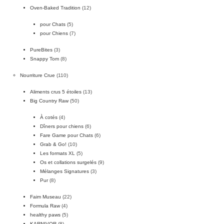
Oven-Baked Tradition
(12)
pour Chats
(5)
pour Chiens
(7)
PureBites
(3)
Snappy Tom
(8)
Nourriture Crue
(110)
Aliments crus 5 étoiles
(13)
Big Country Raw
(50)
À cotés
(4)
Dîners pour chiens
(6)
Fare Game pour Chats
(6)
Grab & Go!
(10)
Les formats XL
(5)
Os et collations surgelés
(9)
Mélanges Signatures
(3)
Pur
(8)
Faim Museau
(22)
Formula Raw
(4)
healthy paws
(5)
KARNIVOR
(8)