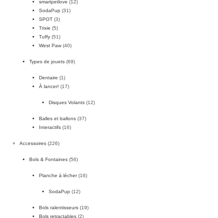
smartpetlove
(12)
SodaPup
(31)
SPOT
(3)
Trixie
(5)
Tuffy
(51)
West Paw
(40)
Types de jouets
(69)
Dentaire
(1)
À lancer!
(17)
Disques Volants
(12)
Balles et ballons
(37)
Interactifs
(16)
Accessoires
(226)
Bols & Fontaines
(56)
Planche à lécher
(16)
SodaPup
(12)
Bols ralentisseurs
(19)
Bols retractables
(2)