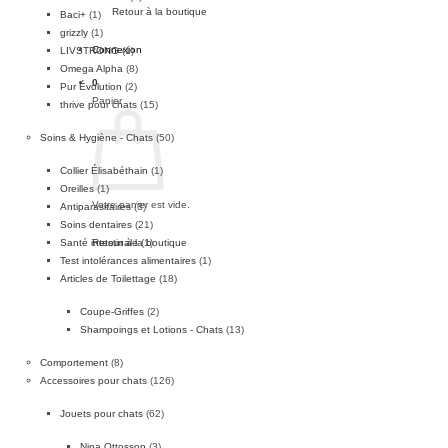
Retour à la boutique
Baci+
(1)
grizzly
(1)
Connexion
LIVSTRONG
(1)
Omega Alpha
(8)
0
Pur Évolution
(2)
Panier
thrive pour chats
(15)
Soins & Hygiène - Chats
(50)
Collier Élisabéthain
(1)
Oreilles
(1)
Votre panier est vide.
Antiparasitaires
(3)
Soins dentaires
(21)
Santé intestinale
(1)
Retour à la boutique
Test intolérances alimentaires
(1)
Articles de Toilettage
(18)
Coupe-Griffes
(2)
Shampoings et Lotions - Chats
(13)
Comportement
(8)
Accessoires pour chats
(126)
Jouets pour chats
(62)
Nina Ottosson
(3)