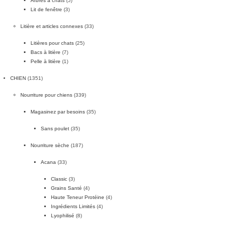
Arbres à chats
(5)
Lit de fenêtre
(3)
Litière et articles connexes
(33)
Litières pour chats
(25)
Bacs à litière
(7)
Pelle à litière
(1)
CHIEN
(1351)
Nourriture pour chiens
(339)
Magasinez par besoins
(35)
Sans poulet
(35)
Nourriture sèche
(187)
Acana
(33)
Classic
(3)
Grains Santé
(4)
Haute Teneur Protéine
(4)
Ingrédients Limités
(4)
Lyophilisé
(8)