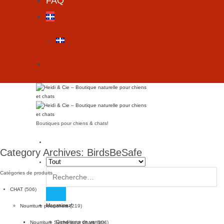
FAQ
Boutiques pour chiens & chats!
Category Archives:
BirdsBeSafe
Rechercher :
Catégories de produits
CHAT
(506)
Magasinez!
Nourriture pour chats
(219)
Conditions de ventes
Nourriture Sèche pour chats
(104)