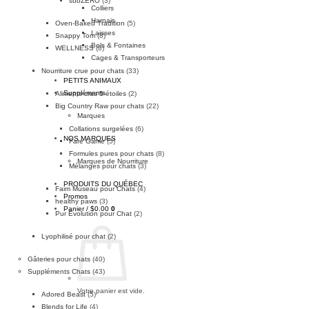
subZERO
(3)
Colliers
Harnais
Oven-Baked Tradition
(5)
Laisses
Snappy Tom
(8)
Bols & Fontaines
WELLNESS
(8)
Cages & Transporteurs
Nourriture crue pour chats
(33)
PETITS ANIMAUX
Suppléments
Aliments crus 5 étoiles
(2)
Big Country Raw pour chats
(22)
Marques
Collations surgelées
(6)
NOS MARQUES
Fare Game
(5)
Formules pures pour chats
(8)
Marques de Nourriture
Mélanges pour chats
(3)
PRODUITS DU QUÉBEC
Faim Museau pour Chats
(4)
Promos
healthy paws
(3)
Panier /
$
0.00
0
Pur Évolution pour Chat
(2)
Lyophilisé pour chat
(2)
Gâteries pour chats
(40)
Suppléments Chats
(43)
Votre panier est vide.
Adored Beast
(5)
Blends for Life
(4)