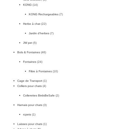
KONG
(14)
KONG Rechargeables
(7)
Herbe à chat
(22)
Jardin d'herbes
(7)
JW pet
(5)
Bols & Fontaines
(46)
Fontaines
(24)
Filtre à Fontaines
(10)
Cage de Transport
(1)
Colliers pour chats
(4)
Collerettes BirdsBeSafe
(2)
Harnais pour chats
(3)
rcpets
(1)
Laisses pour chats
(1)